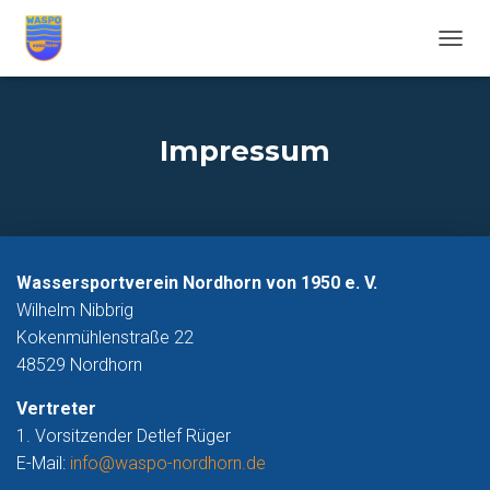
N
A
V
I
G
Impressum
A
T
I
O
N
U
Wassersportverein Nordhorn von 1950 e. V.
M
S
Wilhelm Nibbrig
C
Kokenmühlenstraße 22
H
48529 Nordhorn
A
L
Vertreter
T
E
1. Vorsitzender Detlef Rüger
N
E-Mail:
info@waspo-nordhorn.de