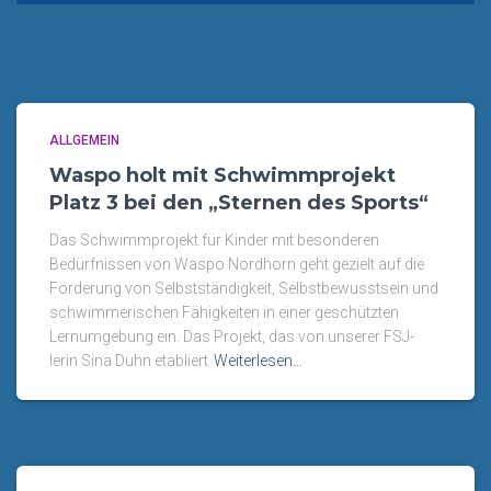
ALLGEMEIN
Waspo holt mit Schwimmprojekt
Platz 3 bei den „Sternen des Sports“
Das Schwimmprojekt für Kinder mit besonderen
Bedürfnissen von Waspo Nordhorn geht gezielt auf die
Förderung von Selbstständigkeit, Selbstbewusstsein und
schwimmerischen Fähigkeiten in einer geschützten
Lernumgebung ein. Das Projekt, das von unserer FSJ-
lerin Sina Duhn etabliert
Weiterlesen…