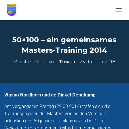
N
A
V
I
G
50×100 – ein gemeinsames
A
T
Masters-Training 2014
I
O
Veröffentlicht von
Tina
am
25. Januar 2018
N
U
M
S
C
H
Waspo Nordhorn und de Dinkel Denekamp
A
L
Am vergangenen Freitag (22.08.2014) trafen sich die
T
Trainingsgruppen der Masters von beiden Vereinen
E
N
anlässlich des 50 jährigen Jubiläums von De Dinkel
Denekamp im Nordhorner Freibad zum gemeinsamen