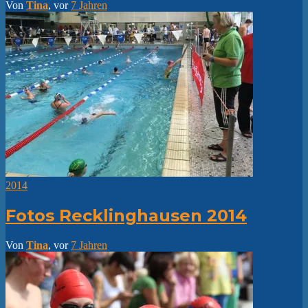
Von
Tina
, vor
7 Jahren
2014
Fotos Recklinghausen 2014
Von
Tina
, vor
7 Jahren