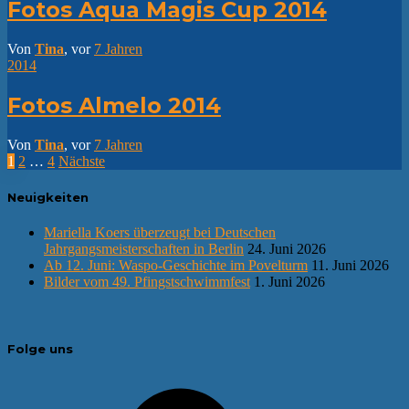
Fotos Aqua Magis Cup 2014
Von
Tina
, vor
7 Jahren
2014
Fotos Almelo 2014
Von
Tina
, vor
7 Jahren
Seitennummerierung
1
2
…
4
Nächste
der
Neuigkeiten
Beiträge
Mariella Koers überzeugt bei Deutschen
Jahrgangsmeisterschaften in Berlin
24. Juni 2026
Ab 12. Juni: Waspo-Geschichte im Povelturm
11. Juni 2026
Bilder vom 49. Pfingstschwimmfest
1. Juni 2026
Folge uns
Facebook