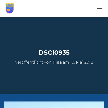
N
A
V
I
G
A
T
I
O
DSCI0935
N
U
Veröffentlicht von
Tina
am
10. Mai 2018
M
S
C
H
A
L
T
E
N