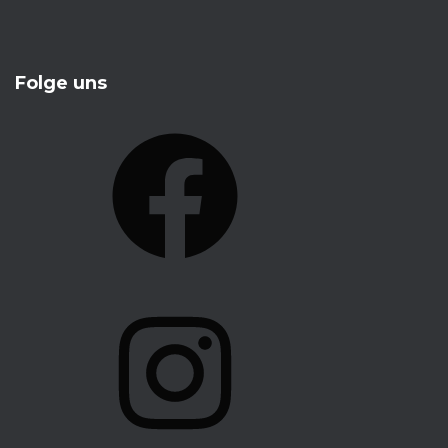
Folge uns
F
A
C
E
B
O
I
O
N
K
S
T
A