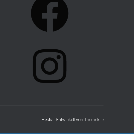
A
C
E
B
O
I
O
N
K
S
T
A
G
R
A
Hestia | Entwickelt von
ThemeIsle
M