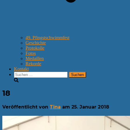
49. Pfingstschwimmfest
Geschichte
Protokolle
Fotos
Medaillen
Rekorde
Kontakt
Suchen
nach:
18
Veröffentlicht von
Tina
am
25. Januar 2018