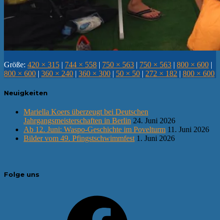
Größe:
420 × 315
|
744 × 558
|
750 × 563
|
750 × 563
|
800 × 600
|
800 × 600
|
360 × 240
|
360 × 300
|
50 × 50
|
272 × 182
|
800 × 600
Neuigkeiten
Mariella Koers überzeugt bei Deutschen
Jahrgangsmeisterschaften in Berlin
24. Juni 2026
Ab 12. Juni: Waspo-Geschichte im Povelturm
11. Juni 2026
Bilder vom 49. Pfingstschwimmfest
1. Juni 2026
Folge uns
Facebook