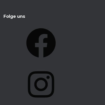
Folge uns
F
A
C
E
B
O
I
O
N
K
S
T
A