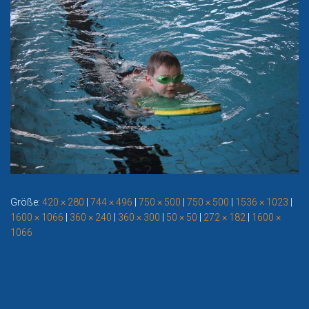
Größe:
420 × 280
|
744 × 496
|
750 × 500
|
750 × 500
|
1536 × 1023
|
1600 × 1066
|
360 × 240
|
360 × 300
|
50 × 50
|
272 × 182
|
1600 ×
1066