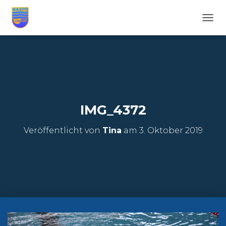
N
A
V
I
G
A
T
I
O
IMG_4372
N
U
Veröffentlicht von
Tina
am
3. Oktober 2019
M
S
C
H
A
L
T
E
N