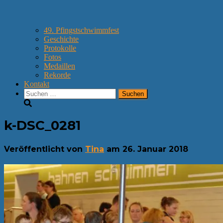
49. Pfingstschwimmfest
Geschichte
Protokolle
Fotos
Medaillen
Rekorde
Kontakt
Suchen
nach:
k-DSC_0281
Veröffentlicht von
Tina
am
26. Januar 2018