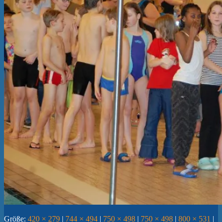
Größe:
420 × 279
|
744 × 494
|
750 × 498
|
750 × 498
|
800 × 531
|