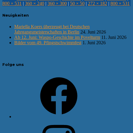
800 × 531
|
360 × 240
|
360 × 300
|
50 × 50
|
272 × 182
|
800 × 531
Neuigkeiten
Mariella Koers überzeugt bei Deutschen
Jahrgangsmeisterschaften in Berlin
24. Juni 2026
Ab 12. Juni: Waspo-Geschichte im Povelturm
11. Juni 2026
Bilder vom 49. Pfingstschwimmfest
1. Juni 2026
Folge uns
Facebook
Instagram