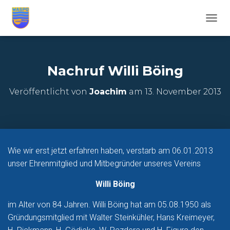
N
A
V
I
G
Nachruf Willi Böing
A
T
Veröffentlicht von
Joachim
am
13. November 2013
I
O
N
U
M
S
Wie wir erst jetzt erfahren haben, verstarb am 06.01.2013
C
unser Ehrenmitglied und Mitbegründer unseres Vereins
H
A
L
Willi Böing
T
E
im Alter von 84 Jahren. Willi Böing hat am 05.08.1950 als
N
Gründungsmitglied mit Walter Steinkühler, Hans Kreimeyer,