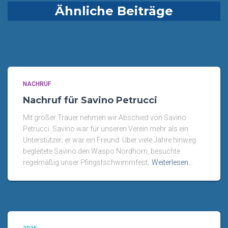
Ähnliche Beiträge
NACHRUF
Nachruf für Savino Petrucci
Mit großer Trauer nehmen wir Abschied von Savino
Petrucci. Savino war für unseren Verein mehr als ein
Unterstützer; er war ein Freund. Über viele Jahre hinweg
begleitete Savino den Waspo Nordhorn, besuchte
regelmäßig unser Pfingstschwimmfest,
Weiterlesen…