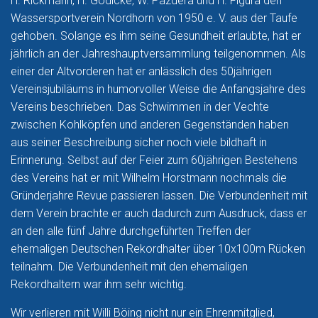
H. Rickmann, H. Gödicke, W. Pazdera und H. Figura den
Wassersportverein Nordhorn von 1950 e. V. aus der Taufe
gehoben. Solange es ihm seine Gesundheit erlaubte, hat er
jährlich an der Jahreshauptversammlung teilgenommen. Als
einer der Altvorderen hat er anlässlich des 50jährigen
Vereinsjubiläums in humorvoller Weise die Anfangsjahre des
Vereins beschrieben. Das Schwimmen in der Vechte
zwischen Kohlköpfen und anderen Gegenständen haben
aus seiner Beschreibung sicher noch viele bildhaft in
Erinnerung. Selbst auf der Feier zum 60jährigen Bestehens
des Vereins hat er mit Wilhelm Horstmann nochmals die
Gründerjahre Revue passieren lassen. Die Verbundenheit mit
dem Verein brachte er auch dadurch zum Ausdruck, dass er
an den alle fünf Jahre durchgeführten Treffen der
ehemaligen Deutschen Rekordhalter über 10x100m Rücken
teilnahm. Die Verbundenheit mit den ehemaligen
Rekordhaltern war ihm sehr wichtig.
Wir verlieren mit Willi Böing nicht nur ein Ehrenmitglied,