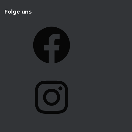
Folge uns
F
A
C
E
B
O
I
O
N
K
S
T
A
G