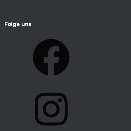
Folge uns
F
A
C
E
B
O
I
O
N
K
S
T
A