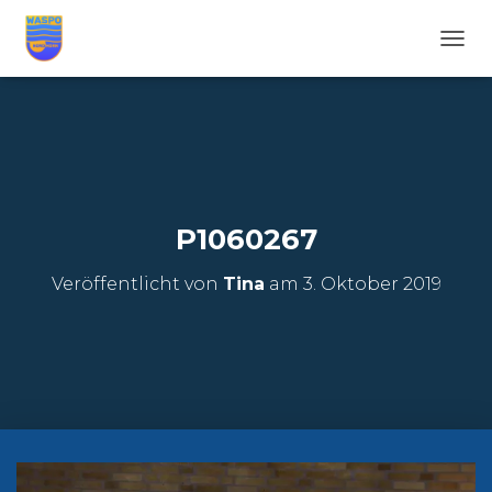
N
A
V
I
G
A
T
I
O
P1060267
N
U
Veröffentlicht von
Tina
am
3. Oktober 2019
M
S
C
H
A
L
T
E
N