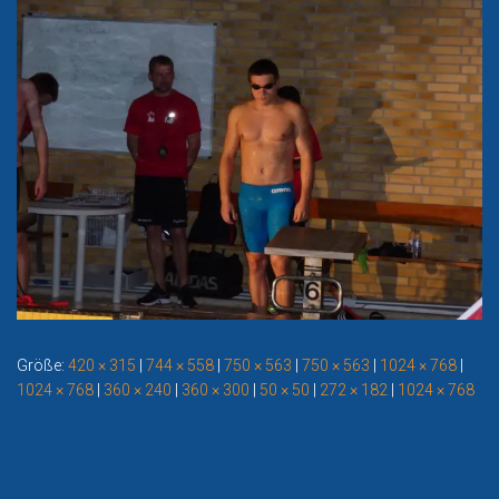
Größe:
420 × 315
|
744 × 558
|
750 × 563
|
750 × 563
|
1024 × 768
|
1024 × 768
|
360 × 240
|
360 × 300
|
50 × 50
|
272 × 182
|
1024 × 768