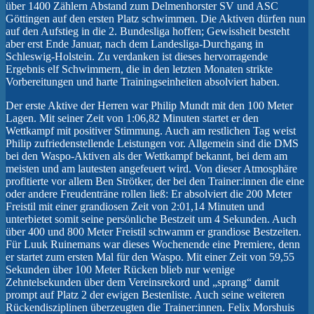
über 1400 Zählern Abstand zum Delmenhorster SV und ASC
Göttingen auf den ersten Platz schwimmen. Die Aktiven dürfen nun
auf den Aufstieg in die 2. Bundesliga hoffen; Gewissheit besteht
aber erst Ende Januar, nach dem Landesliga-Durchgang in
Schleswig-Holstein. Zu verdanken ist dieses hervorragende
Ergebnis elf Schwimmern, die in den letzten Monaten strikte
Vorbereitungen und harte Trainingseinheiten absolviert haben.
Der erste Aktive der Herren war Philip Mundt mit den 100 Meter
Lagen. Mit seiner Zeit von 1:06,82 Minuten startet er den
Wettkampf mit positiver Stimmung. Auch am restlichen Tag weist
Philip zufriedenstellende Leistungen vor. Allgemein sind die DMS
bei den Waspo-Aktiven als der Wettkampf bekannt, bei dem am
meisten und am lautesten angefeuert wird. Von dieser Atmosphäre
profitierte vor allem Ben Strötker, der bei den Trainer:innen die eine
oder andere Freudenträne rollen ließ: Er absolviert die 200 Meter
Freistil mit einer grandiosen Zeit von 2:01,14 Minuten und
unterbietet somit seine persönliche Bestzeit um 4 Sekunden. Auch
über 400 und 800 Meter Freistil schwamm er grandiose Bestzeiten.
Für Luuk Ruinemans war dieses Wochenende eine Premiere, denn
er startet zum ersten Mal für den Waspo. Mit einer Zeit von 59,55
Sekunden über 100 Meter Rücken blieb nur wenige
Zehntelsekunden über dem Vereinsrekord und „sprang“ damit
prompt auf Platz 2 der ewigen Bestenliste. Auch seine weiteren
Rückendisziplinen überzeugten die Trainer:innen. Felix Morshuis