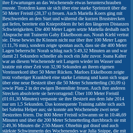
ihre Erwartungen an das Wochenende etwas herunterschrauben
musste. Trotzdem kann sie sich über eine starke Sprintzeit über die
50 Meter Freistil (28,37 s) freuen. Auch Mariella Koers ging mit
Beschwerden an den Start und während die kurzen Bruststrecken
gut liefen, bereitete ein Knieproblem ihr bei den längeren Distanzen
Schwierigkeiten. Die 400 Meter Lagen setzte Mariella deshalb nach
Absprache mit Trainerin Gaby Ekkelboom aus, Norah Kiehl vertrat
sie. Diese bewies ihr Können nicht nur über ihre 100 Meter Lagen
(1:11,76 min), sondern zeigte spontan auch, dass sie die 400 Meter
Lagen beherrscht: Norah schlug nach 5:49,32 Minuten an und war
damit 21 Sekunden schneller als noch ein Jahr zuvor. Joana Kalter
war an diesem Wochenende seit Langem wieder im Wasser und
kratzte mit einer Zeit von 32,90 Sekunden an ihrem eigenen
Vereinsrekord über 50 Meter Rücken. Marloes Ekkelboom zeigte
trotz vorheriger Krankheit eine starke Leistung und kann sich sogar
über eine neue Bestzeit über die 50 Meter Schmetterling (30,09 s)
sowie Platz 2 in der ewigen Bestenliste freuen. Auch ihre anderen
Strecken absolvierte sie hervorragend: Über 100 Meter Freistil
(01:01,30 Minuten) verpasste sie ihre Bestzeit aus dem Jahr 2014
nur um 1,5 Sekunden. Das konsequente Training zahlte sich auch
bei Sabrina Helper aus; sie konnte am Wochenende zwei neue
Bestzeiten feiern. Die 800 Meter Freistil schwamm sie in 10:46,69
Minuten und über die 200 Meter Schmetterling durchbrach sie mit
2:49,36 Minuten die 2:50-Mauer. Ohnehin gut drauf und auch
stärkste Schwimmerin des Wochenendes war Julia Snippe, die mit