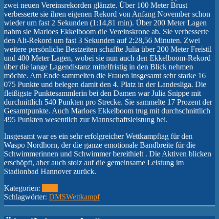
zwei neuen Vereinsrekorden glänzte. Über 100 Meter Brust
verbesserte sie ihren eigenen Rekord von Anfang November schon
wieder um fast 2 Sekunden (1:14,81 min). Über 200 Meter Lagen
nahm sie Marloes Ekkelboom die Vereinskrone ab. Sie verbesserte
den Alt-Rekord um fast 3 Sekunden auf 2:28,56 Minuten. Zwei
weitere persönliche Bestzeiten schaffte Julia über 200 Meter Freistil
und 400 Meter Lagen, wobei sie nun auch den Ekkelboom-Rekord
über die lange Lagendistanz mittelfristig in den Blick nehmen
möchte. Am Ende sammelten die Frauen insgesamt sehr starke 16
075 Punkte und belegen damit den 4. Platz in der Landesliga. Die
fleißigste Punktesammlerin bei den Damen war Julia Snippe mit
durchnittlich 540 Punkten pro Strecke. Sie sammelte 17 Prozent der
Gesamtpunkte. Auch Marloes Ekkelboom trug mit durchschnittlich
495 Punkten wesentlich zur Mannschaftsleistung bei.
Insgesamt war es ein sehr erfolgreicher Wettkampftag für den
Waspo Nordhorn, der die ganze emotionale Bandbreite für die
Schwimmerinnen und Schwimmer bereithielt . Die Aktiven blicken
erschöpft, aber auch stolz auf die gemeinsame Leistung im
Stadionbad Hannover zurück.
Kategorien:
2025
Schlagwörter:
DMS
Wettkampf