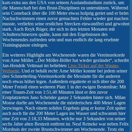
kam extra aus den USA von seinem Auslandsstudium zurück, um
die Mannschaft bei den Brust-Disziplinen zu unterstützen. Während
sein Comeback über die 100 Meter etwas holprig geriet und er beim
Nachschwimmen einen zuvor gemachten Fehler wieder gut machen
musste, verliefen seine restlichen Strecken einwandfrei und gewohnt
stark. Auch Reyk Rüger, der sich in den letzten Monaten mit
Schulterschmerzen quälte, kann mit den Ergebnissen des
Wochenendes zufrieden sein und nun endlich die lang ersehnte
Trainingspause einlegen.
Ein weiteres Highlight am Wochenende waren die Vereinsrekorde
von Arne Möller. ,,Der Möller-Böller hat wieder gezündet“, schreibt
Jan-Hendrik Veltmaat im beliebten
Live-Ticker auf der Waspo-
Webseite
. Und er behält recht: Arne Möller konnte bei jedem seiner
drei Schmetterling-Vereinsrekorde die Messlatte für die anderen
noch etwas höher legen. Außerdem ergatterte er sich über die 200
Meter Freistil einen weiteren Platz 1 in der ewigen Bestenliste: Mit
einer Traum-Zeit von 1:51,40 Minuten lässt er den zuvor
Erstplatzierten Jano Schröder ganze 2 Sekunden hinter sich. Milan
Monse durfte am Wochenende die mörderischen 400 Meter Lagen
bezwingen. Nach einem soliden Ergebnis ging er kurze Zeit später
auch noch für die 200 Meter Lagen ins Wasser und schwamm hier
eine Zeit von 2:18,33 Minuten, welche nur 3 Sekunden von seiner
sechs Jahre alten Bestzeit entfernt ist. Neal Reineke war neben Felix
Morshuis der zweite Brustschwimmer am Wochenende. Trotz ein