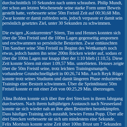
durchschnittlich 10 Sekunden nach unten schrauben. Philip Mundt,
der schon am letzten Wochenende seine starke Form unter Beweis
gestellt hatte, verbesserte seine 50m Freistil Zeit auf 00:30,68 Min.
Zwar konnte er damit zufrieden sein, jedoch verpasste er damit sein
persönlich gesetztes Ziel, unter 30 Sekunden zu schwimmen.
Die ewigen „Konkurrenten“ Sören, Tim und Hennes konnten sich
über die 50m Freistil und die 100m Lagen gegenseitig anspornen
und erschwammen so persönliche Bestzeiten. Zwar enttäuschten
Tim Sandner seine 50m Freistil zu Beginn des Wettkampfs noch
etwas, jedoch bauten ihn seine 200m Rücken wieder auf, sodass er
über die 100m Lagen nur knapp über der 1:10 blieb (1:10,5). Diese
Zeit konnte Sören mit einer 1:09,57 Min. unterbieten. Hennes zeigte
über die 50m Freistil seine, trotz leichten Trainingsmangels,
vorhandene Grundschnelligkeit in 00:26,74 Min. Auch Reyk Rüger
konnte trotz seines Studiums und damit längeren Phase reduzierten
Trainings eine Bestzeit schwimmen. Über die Sprintdistanz 50m
Freistil konnte er mit einer Zeit von 00:25,29 Min. überzeugen.
Alina Bohlen konnte sich über ihre drei Strecken in ihrem Jahrgang
durchsetzen. Nach ihrem halbjährigen Austausch nach Neuseeland
konnte sie sich wieder nah an ihre alten Bestzeiten herankämpfen.
Dass häufiges Training sich auszahlt, bewies Fenna Popp. Über alle
drei Strecken verbesserte sie sich um mindestens eine Sekunde.
Felix Morshuis konnte seine Zeit über 100m Brust um 7 Sekunden