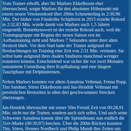
Vom Trainer erhofft, aber für Marloes Ekkelboom eher
überraschend, sorgte Marloes für den absoluten Höhepunkt mit
einem neuen Vereinsrekord über 200m Schmetterling in 2:30,96
Min. Der bisher von Friederike Schiphorst in 2015 erzielte Rekord
in 2:32,83 Min. wurde damit von Marloes nach 1,5 Jahren
eingestellt. Bemerkenswert ist der erzielte Rekord auch, weil die
Trainingsgruppe mit Beginn der neuen Saison erst im
Aufbautraining steht und Marloes 7 Sekunden unter ihrer alten
Bestzeit blieb. Vor dem Start hatte der Trainer aufgrund der
Beobachtungen im Training eine Zeit von 2:31 Min. vermutet. Sie
selbst hatte aufgrund ihres dualen Studiums manchmal weniger
trainieren können. Entscheidend war sicher die vor zwei Monaten
antrainierte Umstellung ihrer Kopfhaltung und eine längere
Tauchphase mit Delphinbeinen.
Neben Marloes konnten vor allem Annalena Veltmaat, Fenna Popp,
Tim Sandner, Sören Ekkelboom und Jan-Hendrik Veltmaat mit
persönlichen Bestzeiten in allen drei geschwommen Strecken
überzeugen.
Jan-Hendrik überraschte mit seiner 50m Freistil Zeit von 00:28,91
Min. nicht nur die Trainer, sondern auch sich selbst. Und auch seine
Schwester Annalena konnte über die Sprintdistanz nun endlich die
31er-Marke (00:30,97) brechen. Über die 200m Rücken konnten
Tim, Sören, Hennes Nordbeck und Philip Mundt ihre Zeiten um