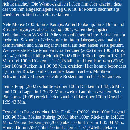
richtig mache.“ Die Waspo-Aktiven haben ihm aber gezeigt, dass
der von ihm eingeschlagene Weg OK ist. Er konnte nachmittags
wieder erleichtert nach Hause fahren.
Nele Monse (2005), Sina Kamps, Anna Boukamp, Sina Duhn und
Ruslan Grigoryev, alle Jahrgang 2004, waren die jüngsten
Teilnehmer von WASPO. Alle vier verbesserten ihre Bestzeiten um
mehreren Sekunden. Nele wurde in ihrem Jahrgang zweimal auf
dem zweiten und Sina sogar zweimal auf dem ersten Platz geführt.
Weitere erste Plätze konnten Kira Feußner (2002) über 100m Brust
in 1:41,05 Min., Phillip Mundt (2002) über 100m Lagen in 1:31,17
Min. und 100m Rücken in 1:31,75 Min. und Lyn Harmsen (2002)
über 100m Rücken in 1:36,98 Min. erzielen. Hier konnte besonders
Lynn über Rücken auf sich aufmerksam machen. Mit ihrem
Schwimmstil verbesserte sie ihre Bestzeit um mehr 16 Sekunden.
Fenna Popp (2002) schaffte es über 100m Rücken in 1:42,76 Min.
und 100m Lagen in 1:36,78 Min. zweimal auf dem zweiten Platz.
Pia Harms (1999) erreichte den zweiten Platz über 100m Brust in
1:39,43 Min.
Den dritten Rang erzielten Kira Feußner (2002) über 100m Lagen in
1:38,90 Min., Melina Rührig (2001) über 100m Rücken in 1:43,63
Min., Melina Beckemper (2001) über 100m Brust in 1:35,04 Min.,
Hanna Duhn (2001) über 100m Lagen in 1:31,74 Min., Maren