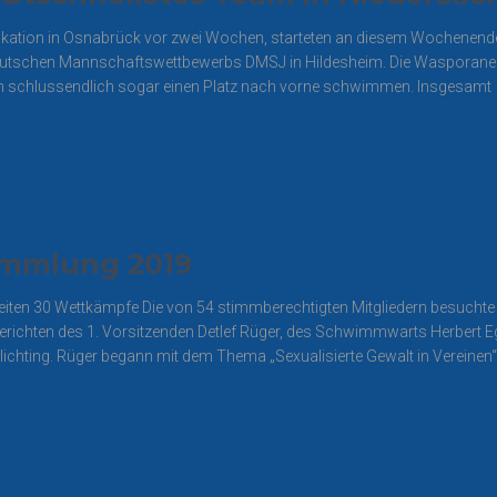
kation in Osnabrück vor zwei Wochen, starteten an diesem Wochenend
utschen Mannschaftswettbewerbs DMSJ in Hildesheim. Die Wasporaneri
h schlussendlich sogar einen Platz nach vorne schwimmen. Insgesamt
ammlung 2019
iten 30 Wettkämpfe Die von 54 stimmberechtigten Mitgliedern besuc
ichten des 1. Vorsitzenden Detlef Rüger, des Schwimmwarts Herbert Egb
chting. Rüger begann mit dem Thema „Sexualisierte Gewalt in Vereinen“