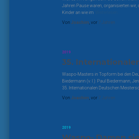
Jahren Pause waren, organisierten wir, 
Kinder an wie im
Weiterlesen…
Von
Joachim
, vor
7 Jahren
2019
35. Internationale
Waspo-Masters in Topform bei den Deut
Biedermann (v. l.): Paul Biedermann,
35. Internationalen Deutschen Meisters
Von
Joachim
, vor
7 Jahren
2019
Waspo- Damen sie