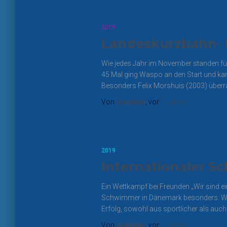
2019
Landeskurzbahn- 
Wie jedes Jahr im November standen fü
45 Mal ging Waspo an den Start und kam
Besonders Felix Morshuis (2003) überr
Von
Joachim
, vor
7 Jahren
2019
Internationaler 
Ein Wettkampf bei Freunden „Wir sind
Schwimmer in Dänemark besonders. Wie i
Erfolg, sowohl aus sportlicher als auch
Von
Joachim
, vor
7 Jahren