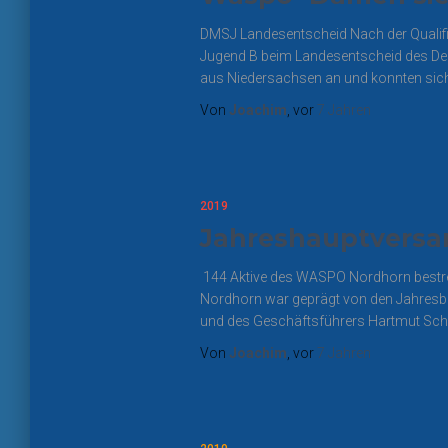
DMSJ Landesentscheid Nach der Qualifi
Jugend B beim Landesentscheid des De
aus Niedersachsen an und konnten sic
Von
Joachim
, vor
7 Jahren
2019
Jahreshauptvers
144 Aktive des WASPO Nordhorn bestre
Nordhorn war geprägt von den Jahresber
und des Geschäftsführers Hartmut Schli
Von
Joachim
, vor
7 Jahren