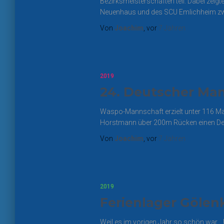
Bezirksmeisterschaften teil. Dabei z
Neuenhaus und des SCU Emlichheim zwe
Von
Joachim
, vor
7 Jahren
2019
24. Deutscher Ma
Waspo-Mannschaft erzielt unter 116 M
Horstmann über 200m Rücken einen Deut
Von
Joachim
, vor
7 Jahren
2019
Ferienlager Göle
Weil es im vorigen Jahr so schön war… 