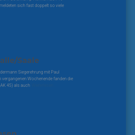
eldeten sich fast doppelt so viele
alle/Saale
edermann Siegerehrung mit Paul
Am vergangenen Wochenende fanden die
(AK 45) als auch
Weiterlesen…
hsen