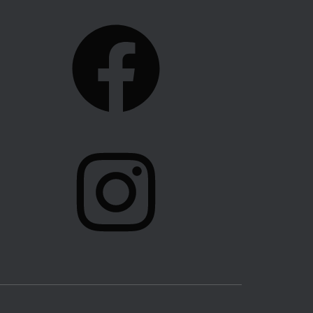
F
A
C
E
B
O
I
O
N
K
S
T
A
G
R
A