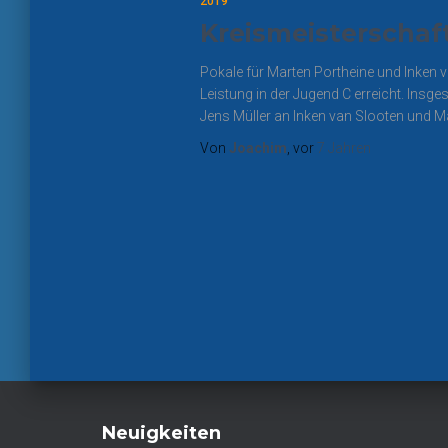
2019
Kreismeisterschaf
Pokale für Marten Portheine und Inken 
Leistung in der Jugend C erreicht. Ins
Jens Müller an Inken van Slooten und Ma
Von
Joachim
, vor
7 Jahren
Seitennumm
der
Beiträge
Neuigkeiten