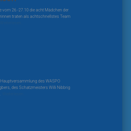
e vom 26.-27.10 die acht Mädchen der
nnen traten als achtschnellstes Team
Weiterlesen…
hte Hauptversammlung des WASPO
ers, des Schatzmeisters Willi Nibbrig
.
Weiterlesen…