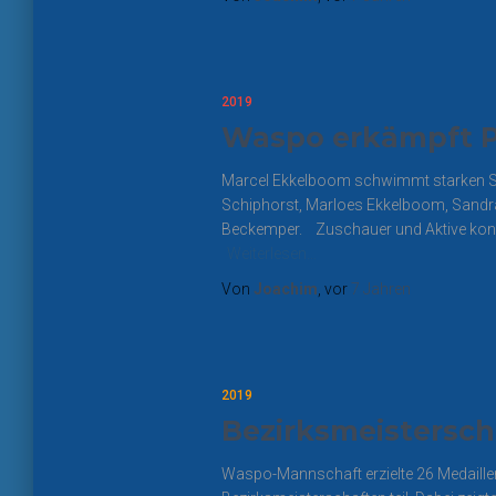
2019
Waspo erkämpft P
Marcel Ekkelboom schwimmt starken Sch
Schiphorst, Marloes Ekkelboom, Sandra 
Beckemper. Zuschauer und Aktive konn
Weiterlesen…
Von
Joachim
, vor
7 Jahren
2019
Bezirksmeistersch
Waspo-Mannschaft erzielte 26 Medaille