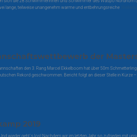
eigten sich die 28 Schwimmerinnen und Schwimmer des Waspo Nordhorn
i lange, teilweise unangenehm warme und entbehrungsreiche
Weiterl
nnschaftswettbewerb der Master
annschaften den 3. Rang Marcel Ekkelboom hat über 50m Schmetterling
schen Rekord geschwommen. Bericht folgt an dieser Stelle in Kürze –
nkamp 2019
Und wieder geht`s los! Nachdem wir im letzten Jahr so zufrieden mit u