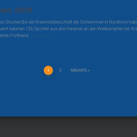
ten 2019
von Slooten Bei der Kreismeisterschaft der Schwimmer in Nordhorn habe
gesamt nahmen 126 Sportler aus drei Vereinen an den Wettkämpfen teil.
rten Portheine.
Weiterlesen…
erierung
1
2
NÄCHSTE