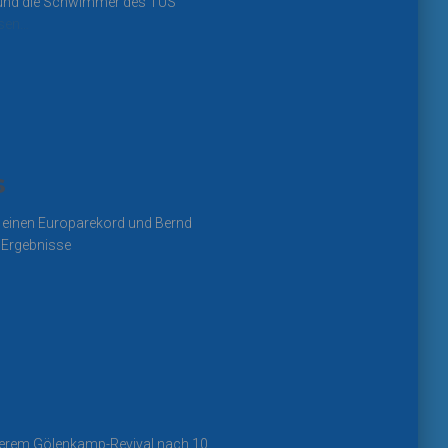
 und die Schwimmer des TUS
esen…
s
 einen Europarekord und Bernd
 Ergebnisse
nserem Gölenkamp-Revival nach 10