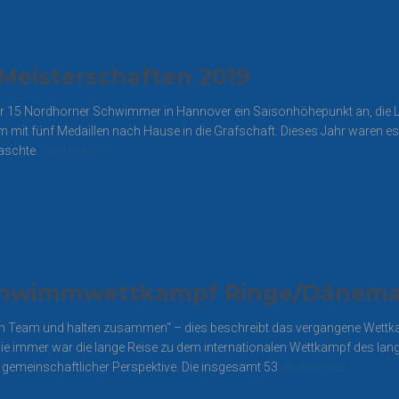
Meisterschaften 2019
r 15 Nordhorner Schwimmer in Hannover ein Saisonhöhepunkt an, die L
 mit fünf Medaillen nach Hause in die Grafschaft. Dieses Jahr waren e
aschte.
Weiterlesen…
Schwimmwettkampf Ringe/Dänem
 ein Team und halten zusammen“ – dies beschreibt das vergangene Wet
mmer war die lange Reise zu dem internationalen Wettkampf des langjä
 gemeinschaftlicher Perspektive. Die insgesamt 53
Weiterlesen…