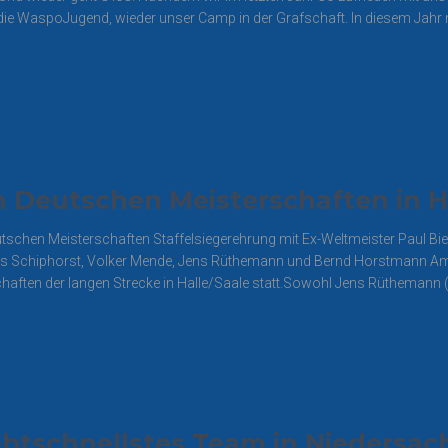
die WaspoJugend, wieder unser Camp in der Grafschaft. In diesem Jahr m
n Deutschen Meisterschaften in H
schen Meisterschaften Staffelsiegerehrung mit Ex-Weltmeister Paul Bi
 Jens Schiphorst, Volker Mende, Jens Rüthemann und Bernd Horstmann 
chaften der langen Strecke in Halle/Saale statt.Sowohl Jens Rüthemann 
btschnellstes Team in Niedersac