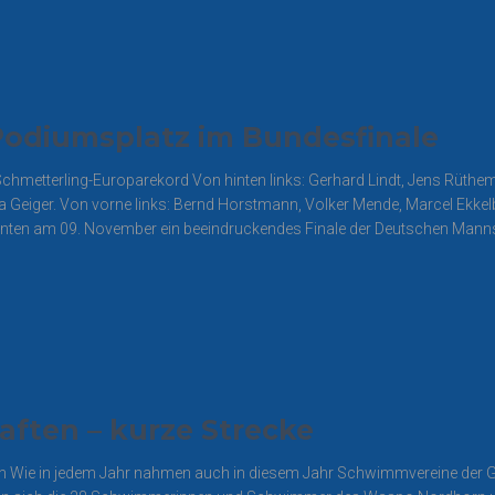
odiumsplatz im Bundesfinale
metterling-Europarekord Von hinten links: Gerhard Lindt, Jens Rüthe
Geiger. Von vorne links: Bernd Horstmann, Volker Mende, Marcel Ekkel
ten am 09. November ein beeindruckendes Finale der Deutschen Mann
aften – kurze Strecke
n Wie in jedem Jahr nahmen auch in diesem Jahr Schwimmvereine der Gr