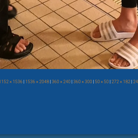
1152 × 1536
|
1536 × 2048
|
360 × 240
|
360 × 300
|
50 × 50
|
272 × 182
|
24