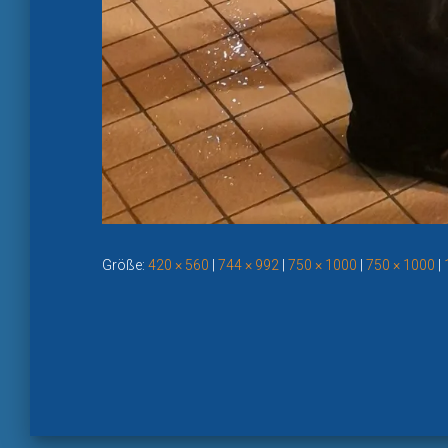
Größe:
420 × 560
|
744 × 992
|
750 × 1000
|
750 × 1000
|