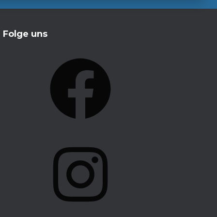
Folge uns
F
A
C
E
B
O
I
O
N
K
S
T
A