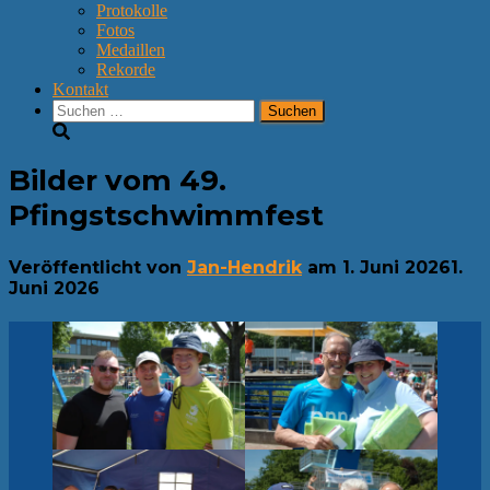
Protokolle
Fotos
Medaillen
Rekorde
Kontakt
Suchen
nach:
Bilder vom 49.
Pfingstschwimmfest
Veröffentlicht von
Jan-Hendrik
am
1. Juni 2026
1.
Juni 2026