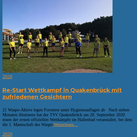
2020
Re-Start Wettkampf in Quakenbrück mit
zufriedenen Gesichtern
21 Waspo-Aktive legen Formtest unter Hygieneauflagen ab Nach sieben
Monaten Abstinenz hat der TSV Quakenbrück am 20. September 2020
einen der ersten offiziellen Wettkämpfe im Hallenbad veranstaltet, bei dem
die 1. Mannschaft des Waspo
Weiterlesen…
2020