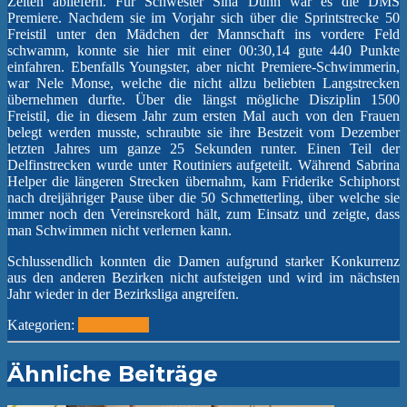
Zeiten abliefern. Für Schwester Sina Duhn war es die DMS
Premiere. Nachdem sie im Vorjahr sich über die Sprintstrecke 50
Freistil unter den Mädchen der Mannschaft ins vordere Feld
schwamm, konnte sie hier mit einer 00:30,14 gute 440 Punkte
einfahren. Ebenfalls Youngster, aber nicht Premiere-Schwimmerin,
war Nele Monse, welche die nicht allzu beliebten Langstrecken
übernehmen durfte. Über die längst mögliche Disziplin 1500
Freistil, die in diesem Jahr zum ersten Mal auch von den Frauen
belegt werden musste, schraubte sie ihre Bestzeit vom Dezember
letzten Jahres um ganze 25 Sekunden runter. Einen Teil der
Delfinstrecken wurde unter Routiniers aufgeteilt. Während Sabrina
Helper die längeren Strecken übernahm, kam Friderike Schiphorst
nach dreijähriger Pause über die 50 Schmetterling, über welche sie
immer noch den Vereinsrekord hält, zum Einsatz und zeigte, dass
man Schwimmen nicht verlernen kann.
Schlussendlich konnten die Damen aufgrund starker Konkurrenz
aus den anderen Bezirken nicht aufsteigen und wird im nächsten
Jahr wieder in der Bezirksliga angreifen.
Kategorien:
2020
Bericht
Ähnliche Beiträge