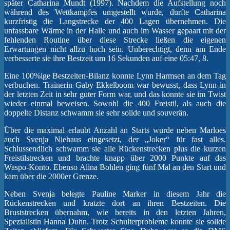
später Catharina Mundt (1997). Nachdem die Aufstellung noch
während des Wettkampfes umgestellt wurde, durfte Catharina
kurzfristig die Langstrecke der 400 Lagen übernehmen. Die
unfassbare Wärme in der Halle und auch im Wasser gepaart mit der
fehlenden Routine über diese Strecke ließen die eigenen
Erwartungen nicht allzu hoch sein. Unberechtigt, denn am Ende
verbesserte sie ihre Bestzeit um 16 Sekunden auf eine 05:47, 8.
Eine 100%ige Bestzeiten-Bilanz konnte Lynn Harmsen an dem Tag
verbuchen. Trainerin Gaby Ekkelboom war bewusst, dass Lynn in
der letzten Zeit in sehr guter Form war, und das konnte sie im Twist
wieder einmal beweisen. Sowohl die 400 Freistil, als auch die
doppelte Distanz schwamm sie sehr solide und souverän.
Über die maximal erlaubt Anzahl an Starts wurde neben Marloes
auch Svenja Niehaus eingesetzt, der „Joker“ für fast alles.
Schlussendlich schwamm sie alle Rückenstrecken plus die kurzen
Freistilstrecken und brachte knapp über 2000 Punkte auf das
Waspo-Konto. Ebenso Alina Bohlen ging fünf Mal an den Start und
kam über die 2000er Grenze.
Neben Svenja belegte Pauline Marker in diesem Jahr die
Rückenstrecken und kratzte dort an ihren Bestzeiten. Die
Bruststrecken übernahm, wie bereits in den letzten Jahren,
Spezialistin Hanna Duhn. Trotz Schulterprobleme konnte sie solide