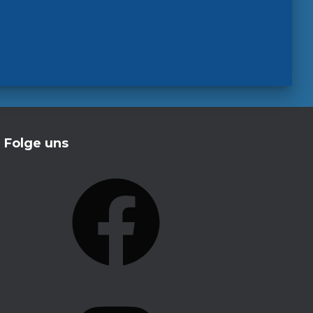
Folge uns
F
A
C
E
B
O
I