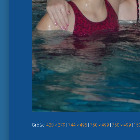
Größe:
420 × 279
|
744 × 495
|
750 × 499
|
750 × 499
|
15