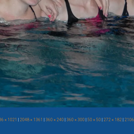
36 × 1021
|
2048 × 1361
|
360 × 240
|
360 × 300
|
50 × 50
|
272 × 182
|
2106