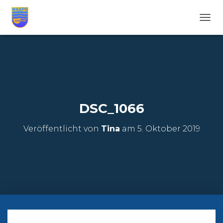
N
A
V
I
G
A
T
I
O
DSC_1066
N
U
Veröffentlicht von
Tina
am
5. Oktober 2019
M
S
C
H
A
L
T
E
N