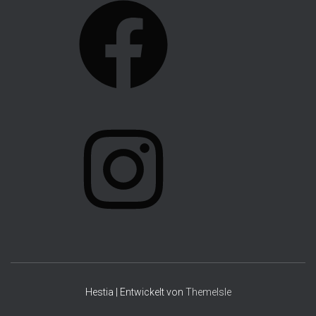
F
A
C
E
B
O
I
O
N
K
S
T
A
G
R
A
Hestia | Entwickelt von
ThemeIsle
M