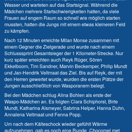
Wasser und warteten auf das Startsignal. Während die
Mädchen mehrere Startschwierigkeiten hatten, da viele
Frauen auf engem Raum so schnell wie möglich starten
mussten, hatten die Jungs mit einem etwas kleineren Feld
zu kämpfen.
Nach 12 Minuten erreichte Milan Monse zusammen mit
einem Gegner die Zielgerade und wurde nach einem
Schlusssprint Gesamtsieger der 1 Kilometer-Strecke. Nur
kurz später erreichten auch Reyk Rüger, Sören
Ekkelboom, Tim Sandner, Marvin Beckemper, Philip Mundt
und Jan-Hendrik Veltmaat das Ziel. Bis auf Reyk, der mit
den Herren gewertet wurde, wurden die ersten Plätze der
Jungen ausschließlich von Wasporanern belegt.
Bei den Mädchen schlug Alina Bohlen als erste der
Waspo-Mädchen an. Es folgten Clara Schiphorst, Birte
Mundt, Katharina Alsmeyer, Sabrina Helper, Hanna Duhn,
Annalena Veltmaat und Fenna Popp.
Um nach dem Kälteschock wieder gefühlt Wärme
aufzunehmen, gab es noch eine Runde „Chocomel met