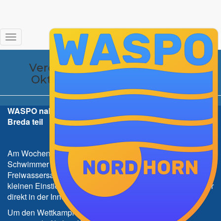
Freiwasserschwimmen Breda
Navigation
2016
umschalten
Veröffentlicht von
Tina
am
5.
Oktober 2019
5. Oktober 2019
WASPO nahm erfolgreich am Freiwasserschwimmen in
Breda teil
Am Wochenende vom 06./07.08. begann für die
Schwimmer der 1. Mannschaft die jährliche
Freiwassersaison in Breda/NL beim „Singelzwemmen“. Als
kleinen Einstieg standen für die 16 Schwimmer 1 Kilometer
direkt in der Innenstadt von Breda an.
Um den Wettkampf mit einem schönen,