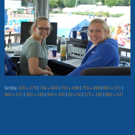
Größe:
420 × 279
|
744 × 494
|
750 × 498
|
750 × 498
|
800 × 531
|
800 × 531
|
360 × 240
|
360 × 300
|
50 × 50
|
272 × 182
|
800 × 531