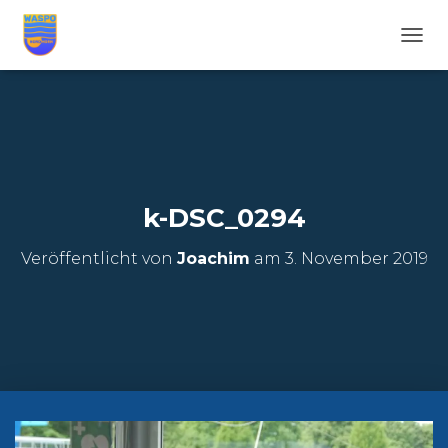
N
A
V
I
G
A
T
I
O
k-DSC_0294
N
U
Veröffentlicht von
Joachim
am
3. November 2019
M
S
C
H
A
L
T
E
N