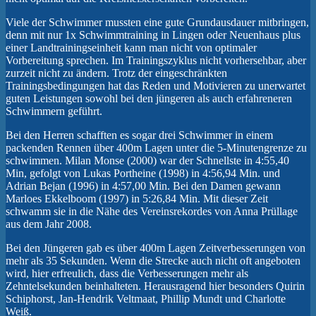
Viele der Schwimmer mussten eine gute Grundausdauer mitbringen,
denn mit nur 1x Schwimmtraining in Lingen oder Neuenhaus plus
einer Landtrainingseinheit kann man nicht von optimaler
Vorbereitung sprechen. Im Trainingszyklus nicht vorhersehbar, aber
zurzeit nicht zu ändern. Trotz der eingeschränkten
Trainingsbedingungen hat das Reden und Motivieren zu unerwartet
guten Leistungen sowohl bei den jüngeren als auch erfahreneren
Schwimmern geführt.
Bei den Herren schafften es sogar drei Schwimmer in einem
packenden Rennen über 400m Lagen unter die 5-Minutengrenze zu
schwimmen. Milan Monse (2000) war der Schnellste in 4:55,40
Min, gefolgt von Lukas Portheine (1998) in 4:56,94 Min. und
Adrian Bejan (1996) in 4:57,00 Min. Bei den Damen gewann
Marloes Ekkelboom (1997) in 5:26,84 Min. Mit dieser Zeit
schwamm sie in die Nähe des Vereinsrekordes von Anna Prüllage
aus dem Jahr 2008.
Bei den Jüngeren gab es über 400m Lagen Zeitverbesserungen von
mehr als 35 Sekunden. Wenn die Strecke auch nicht oft angeboten
wird, hier erfreulich, dass die Verbesserungen mehr als
Zehntelsekunden beinhalteten. Herausragend hier besonders Quirin
Schiphorst, Jan-Hendrik Veltmaat, Phillip Mundt und Charlotte
Weiß.