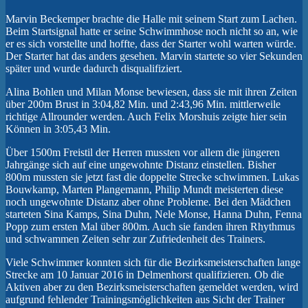
Marvin Beckemper brachte die Halle mit seinem Start zum Lachen.
Beim Startsignal hatte er seine Schwimmhose noch nicht so an, wie
er es sich vorstellte und hoffte, dass der Starter wohl warten würde.
Der Starter hat das anders gesehen. Marvin startete so vier Sekunden
später und wurde dadurch disqualifiziert.
Alina Bohlen und Milan Monse bewiesen, dass sie mit ihren Zeiten
über 200m Brust in 3:04,82 Min. und 2:43,96 Min. mittlerweile
richtige Allrounder werden. Auch Felix Morshuis zeigte hier sein
Können in 3:05,43 Min.
Über 1500m Freistil der Herren mussten vor allem die jüngeren
Jahrgänge sich auf eine ungewohnte Distanz einstellen. Bisher
800m mussten sie jetzt fast die doppelte Strecke schwimmen. Lukas
Bouwkamp, Marten Plangemann, Philip Mundt meisterten diese
noch ungewohnte Distanz aber ohne Probleme. Bei den Mädchen
starteten Sina Kamps, Sina Duhn, Nele Monse, Hanna Duhn, Fenna
Popp zum ersten Mal über 800m. Auch sie fanden ihren Rhythmus
und schwammen Zeiten sehr zur Zufriedenheit des Trainers.
Viele Schwimmer konnten sich für die Bezirksmeisterschaften lange
Strecke am 10 Januar 2016 in Delmenhorst qualifizieren. Ob die
Aktiven aber zu den Bezirksmeisterschaften gemeldet werden, wird
aufgrund fehlender Trainingsmöglichkeiten aus Sicht der Trainer