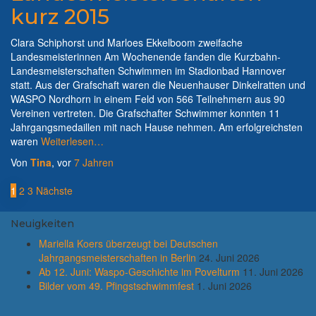
kurz 2015
Clara Schiphorst und Marloes Ekkelboom zweifache
Landesmeisterinnen Am Wochenende fanden die Kurzbahn-
Landesmeisterschaften Schwimmen im Stadionbad Hannover
statt. Aus der Grafschaft waren die Neuenhauser Dinkelratten und
WASPO Nordhorn in einem Feld von 566 Teilnehmern aus 90
Vereinen vertreten. Die Grafschafter Schwimmer konnten 11
Jahrgangsmedaillen mit nach Hause nehmen. Am erfolgreichsten
waren
Weiterlesen…
Von
Tina
, vor
7 Jahren
Seitennummerierung
1
2
3
Nächste
der
Neuigkeiten
Beiträge
Mariella Koers überzeugt bei Deutschen
Jahrgangsmeisterschaften in Berlin
24. Juni 2026
Ab 12. Juni: Waspo-Geschichte im Povelturm
11. Juni 2026
Bilder vom 49. Pfingstschwimmfest
1. Juni 2026