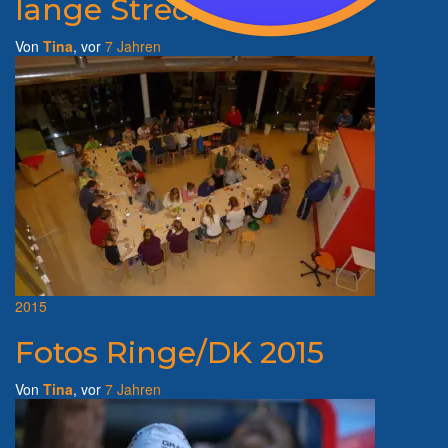
lange Strecke 2015
Von
Tina
, vor
7 Jahren
2015
Fotos Ringe/DK 2015
Von
Tina
, vor
7 Jahren