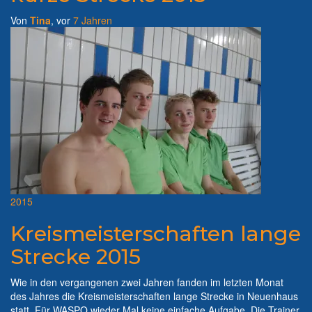
Von
Tina
, vor
7 Jahren
2015
Kreismeisterschaften lange
Strecke 2015
Wie in den vergangenen zwei Jahren fanden im letzten Monat
des Jahres die Kreismeisterschaften lange Strecke in Neuenhaus
statt. Für WASPO wieder Mal keine einfache Aufgabe. Die Trainer