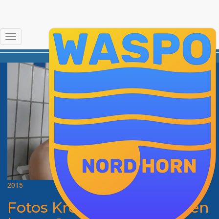
WK
Navigation
umschalten
2015
Fotos Kreismeisterschaften