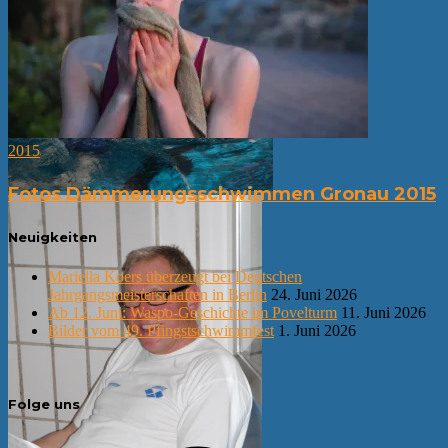
2015
Fotos Dämmerungsschwimmen Gronau 2015
Neuigkeiten
Mariella Koers überzeugt bei Deutschen
Jahrgangsmeisterschaften in Berlin
24. Juni 2026
Ab 12. Juni: Waspo-Geschichte im Povelturm
11. Juni 2026
Bilder vom 49. Pfingstschwimmfest
1. Juni 2026
Folge uns
Facebook