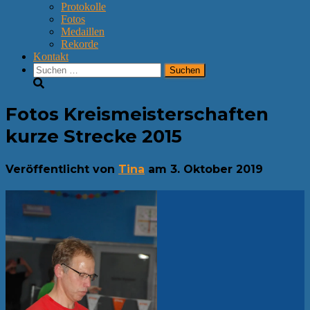
Protokolle
Fotos
Medaillen
Rekorde
Kontakt
Suchen
nach:
Fotos Kreismeisterschaften
kurze Strecke 2015
Veröffentlicht von
Tina
am
3. Oktober 2019