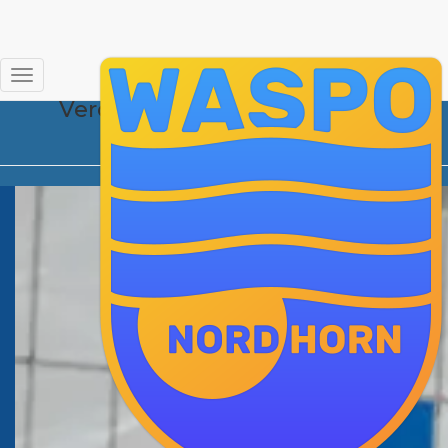
DSC_0379
Navigation
Veröffentlicht von
Tina
am
3.
umschalten
Oktober 2019