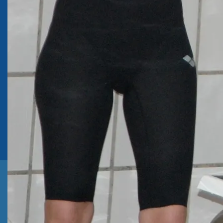
Größe:
420 × 279
|
744 × 495
|
750 × 499
|
750 × 499
|
1536 ×
1021
|
2048 × 1361
|
360 × 240
|
360 × 300
|
50 × 50
|
272 × 182
|
2106 × 1400
Neuigkeiten
Mariella Koers überzeugt bei Deutschen
Jahrgangsmeisterschaften in Berlin
24. Juni 2026
Ab 12. Juni: Waspo-Geschichte im Povelturm
11. Juni 2026
Bilder vom 49. Pfingstschwimmfest
1. Juni 2026