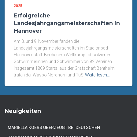
2025
Erfolgreiche
Landesjahrgangsmeisterschaften in
Hannover
Am 8. und 9. November fanden die
Landesjahrgangsmeisterschaften im Stadionbad
Hannover statt. Bei diesem Wettkampf absolvierten
Schwimmerinnen und Schwimmer von 82 Vereinen
insgesamt 1809 Starts; aus der Grafschaft Bentheim
traten der Waspo Nordhorn und TuS
Weiterlesen…
Neuigkeiten
MARIELLA KOERS ÜBERZEUGT BEI DEUTSCHEN