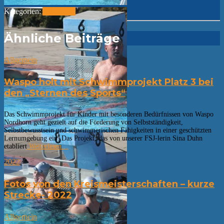
Kategorien:
Allgemein
Ähnliche Beiträge
Allgemein
Waspo holt mit Schwimmprojekt Platz 3 bei
den „Sternen des Sports“
Das Schwimmprojekt für Kinder mit besonderen Bedürfnissen von Waspo
Nordhorn geht gezielt auf die Förderung von Selbstständigkeit,
Selbstbewusstsein und schwimmerischen Fähigkeiten in einer geschützten
Lernumgebung ein. Das Projekt, das von unserer FSJ-lerin Sina Duhn
etabliert
Weiterlesen…
2022
Fotos von den Kreismeisterschaften – kurze
Strecke- 2022
Allgemein