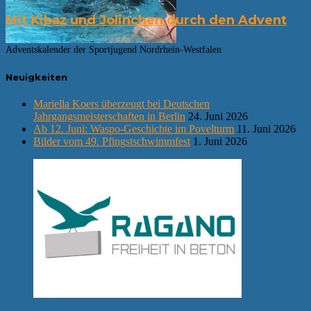
Mit Kibaz und Jolinchen durch den Advent
Adventskalender der Sportjugend Nordrhein-Westfalen
Neuigkeiten
Mariella Koers überzeugt bei Deutschen
Jahrgangsmeisterschaften in Berlin
24. Juni 2026
Ab 12. Juni: Waspo-Geschichte im Povelturm
11. Juni 2026
Bilder vom 49. Pfingstschwimmfest
1. Juni 2026