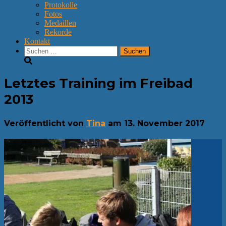
Protokolle
Fotos
Medaillen
Rekorde
Kontakt
Suchen
nach:
Letztes Training im Freibad
2013
Veröffentlicht von
Tina
am
13. November 2017