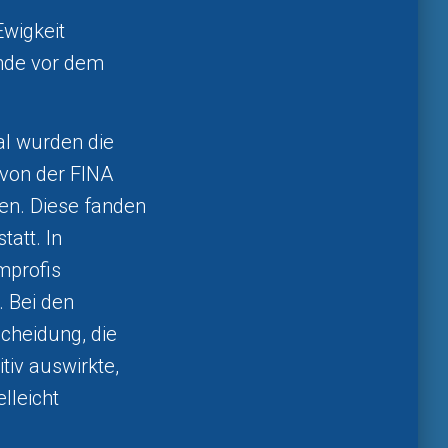
wigkeit
unde vor dem
l wurden die
von der FINA
en. Diese fanden
att. In
mprofis
. Bei den
cheidung, die
iv auswirkte,
lleicht