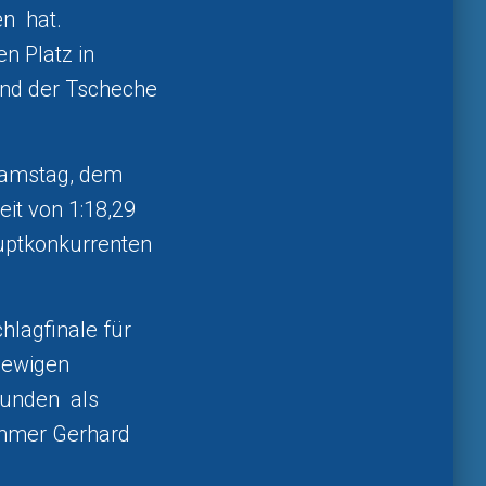
en hat.
n Platz in
 und der Tscheche
Samstag, dem
it von 1:18,29
auptkonkurrenten
lagfinale für
 ewigen
kunden als
nehmer Gerhard