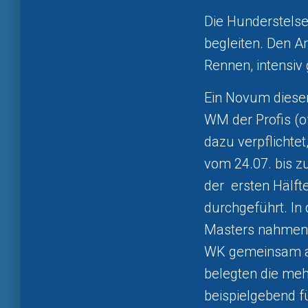
Die Hunderstels
begleiten. Den A
Rennen, intensiv 
Ein Novum diese
WM der Profis (
dazu verpflichte
vom 24.07. bis z
der ersten Hälft
durchgeführt. In 
Masters nahmen c
WK gemeinsam aus
belegten die meh
beispielgebend f