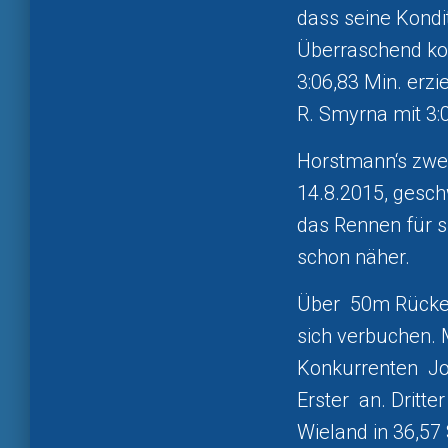
dass seine Kondit
Überraschend kon
3:06,83 Min. erz
R. Smyrna mit 3:
Horstmann‘s zwe
14.8.2015, gesch
das Rennen für s
schon näher.
Über 50m Rücken
sich verbuchen.
Konkurrenten Jo
Erster an. Dritt
Wieland in 36,57