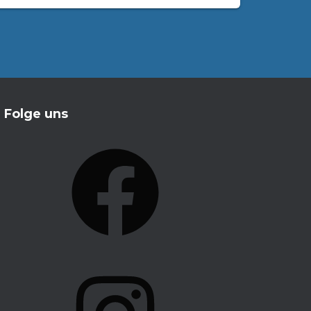
Folge uns
F
A
C
E
B
O
I
O
N