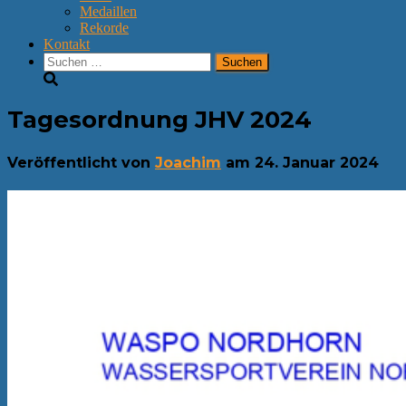
Medaillen
Rekorde
Kontakt
Suchen
nach:
Tagesordnung JHV 2024
Veröffentlicht von
Joachim
am
24. Januar 2024