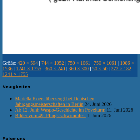
Größe:
420 × 594
|
744 × 1052
|
750 × 1061
|
750 × 1061
|
1086 ×
1536
|
1241 × 1755
|
360 × 240
|
360 × 300
|
50 × 50
|
272 × 182
|
1241 × 1755
Neuigkeiten
Mariella Koers überzeugt bei Deutschen
Jahrgangsmeisterschaften in Berlin
24. Juni 2026
Ab 12. Juni: Waspo-Geschichte im Povelturm
11. Juni 2026
Bilder vom 49. Pfingstschwimmfest
1. Juni 2026
Folge uns