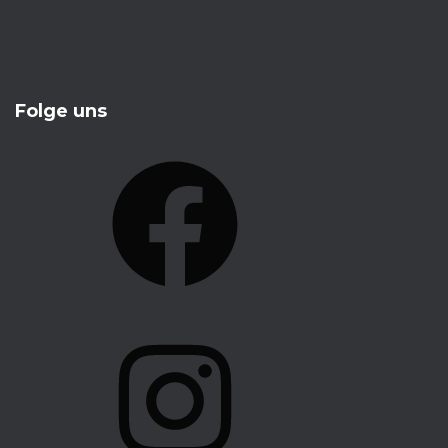
Folge uns
F
A
C
E
B
O
I
O
N
K
S
T