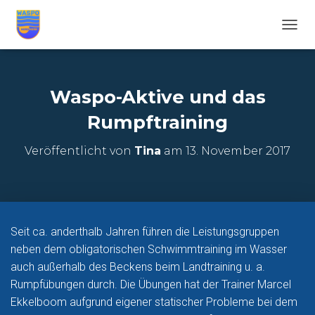
N
A
V
I
G
Waspo-Aktive und das
A
T
Rumpftraining
I
O
Veröffentlicht von
Tina
am
13. November 2017
N
U
M
S
C
H
Seit ca. anderthalb Jahren führen die Leistungsgruppen
A
neben dem obligatorischen Schwimmtraining im Wasser
L
T
auch außerhalb des Beckens beim Landtraining u. a.
E
Rumpfübungen durch. Die Übungen hat der Trainer Marcel
N
Ekkelboom aufgrund eigener statischer Probleme bei dem