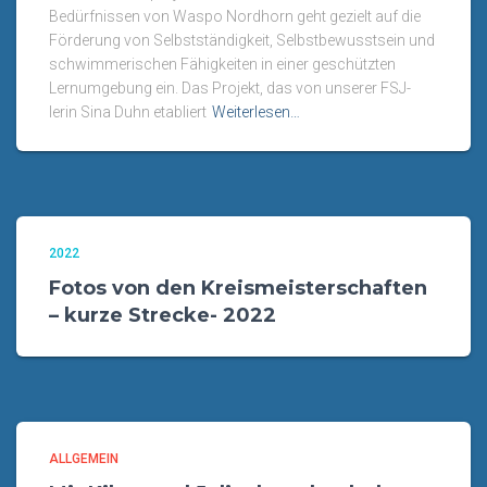
Bedürfnissen von Waspo Nordhorn geht gezielt auf die
Förderung von Selbstständigkeit, Selbstbewusstsein und
schwimmerischen Fähigkeiten in einer geschützten
Lernumgebung ein. Das Projekt, das von unserer FSJ-
lerin Sina Duhn etabliert
Weiterlesen…
2022
Fotos von den Kreismeisterschaften
– kurze Strecke- 2022
ALLGEMEIN