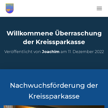
N
A
V
I
G
Willkommene Überraschung
A
T
der Kreissparkasse
I
O
Veröffentlicht von
Joachim
am
11. Dezember 2022
N
U
M
S
C
H
A
Nachwuchsförderung der
L
T
Kreissparkasse
E
N