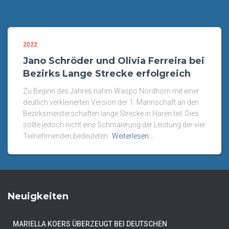
2022
Jano Schröder und Olivia Ferreira bei
Bezirks Lange Strecke erfolgreich
Zu Beginn des Jahres nahm Waspo Nordhorn mit einer
deutlich verkleinerten Version der 1. Mannschaft an den
Bezirksmeisterschaften lange Strecke in Haren teil. Dies
sollte jedoch nicht eine Schmälerung der Leistung der vier
Teilnehmenden bedeuteten.
Weiterlesen…
Neuigkeiten
MARIELLA KOERS ÜBERZEUGT BEI DEUTSCHEN