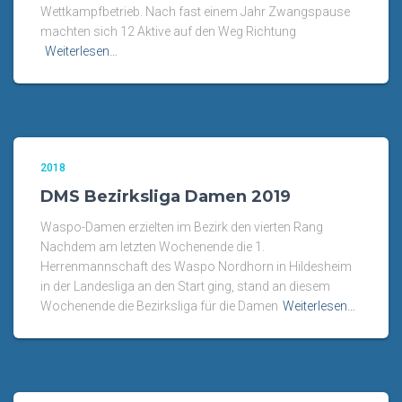
Wettkampfbetrieb. Nach fast einem Jahr Zwangspause
machten sich 12 Aktive auf den Weg Richtung
Weiterlesen…
2018
DMS Bezirksliga Damen 2019
Waspo-Damen erzielten im Bezirk den vierten Rang
Nachdem am letzten Wochenende die 1.
Herrenmannschaft des Waspo Nordhorn in Hildesheim
in der Landesliga an den Start ging, stand an diesem
Wochenende die Bezirksliga für die Damen
Weiterlesen…