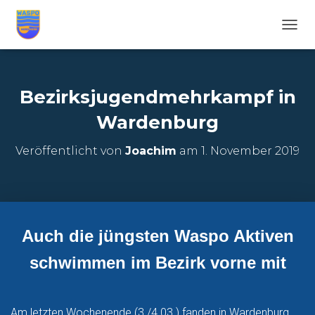
N
A
V
I
G
Bezirksjugendmehrkampf in
A
T
Wardenburg
I
O
Veröffentlicht von
Joachim
am
1. November 2019
N
U
M
S
C
H
Auch die jüngsten Waspo Aktiven
A
L
schwimmen im Bezirk vorne mit
T
E
N
Am letzten Wochenende (3./4.03.) fanden in Wardenburg