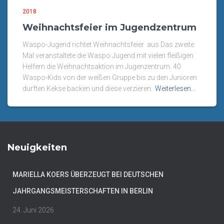
2018
Weihnachtsfeier im Jugendzentrum
Waspo-Jugend richtet Weihnachtsfeier aus Das zweite
Mal veranstaltete die Waspo Jugend mit vielen fleißigen
Helfern die Weihnachtsaktion im Jugenzentrum. 40
Waspo-Kids von der weißen Gruppe bis zu den Junioren
durften Kekse backen und diese verzieren.
Weiterlesen…
Neuigkeiten
MARIELLA KOERS ÜBERZEUGT BEI DEUTSCHEN
JAHRGANGSMEISTERSCHAFTEN IN BERLIN
24. Juni 2026