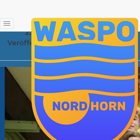
DMS_2024-
Navigation
25_Schwimmer_innen
umschalten
Veröffentlicht von
Jan-Hendrik
am
28. Januar 2025