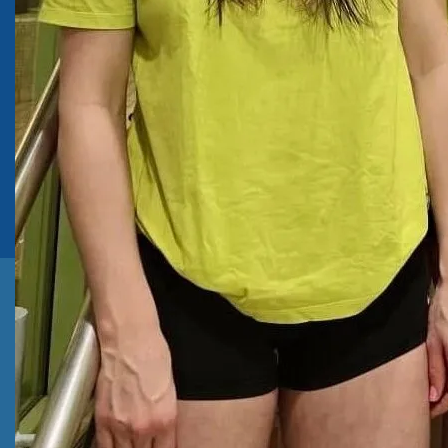
Größe:
420 × 487
|
744 × 863
|
750 × 870
|
750 × 870
|
1127 ×
1308
|
1127 × 1308
|
360 × 240
|
360 × 300
|
50 × 50
|
272 × 182
|
1127 × 1308
Neuigkeiten
Mariella Koers überzeugt bei Deutschen
Jahrgangsmeisterschaften in Berlin
24. Juni 2026
Ab 12. Juni: Waspo-Geschichte im Povelturm
11. Juni 2026
Bilder vom 49. Pfingstschwimmfest
1. Juni 2026
Folge uns