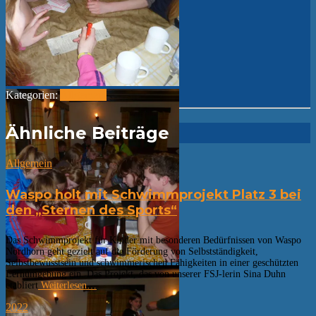
Kategorien:
Allgemein
Ähnliche Beiträge
Allgemein
Waspo holt mit Schwimmprojekt Platz 3 bei
den „Sternen des Sports“
Das Schwimmprojekt für Kinder mit besonderen Bedürfnissen von Waspo
Nordhorn geht gezielt auf die Förderung von Selbstständigkeit,
Selbstbewusstsein und schwimmerischen Fähigkeiten in einer geschützten
Lernumgebung ein. Das Projekt, das von unserer FSJ-lerin Sina Duhn
etabliert
Weiterlesen…
2022