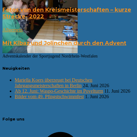
Fotos von den Kreismeisterschaften – kurze
Strecke- 2022
Allgemein
Mit Kibaz und Jolinchen durch den Advent
Adventskalender der Sportjugend Nordrhein-Westfalen
Neuigkeiten
Mariella Koers überzeugt bei Deutschen
Jahrgangsmeisterschaften in Berlin
24. Juni 2026
Ab 12. Juni: Waspo-Geschichte im Povelturm
11. Juni 2026
Bilder vom 49. Pfingstschwimmfest
1. Juni 2026
Folge uns
Facebook