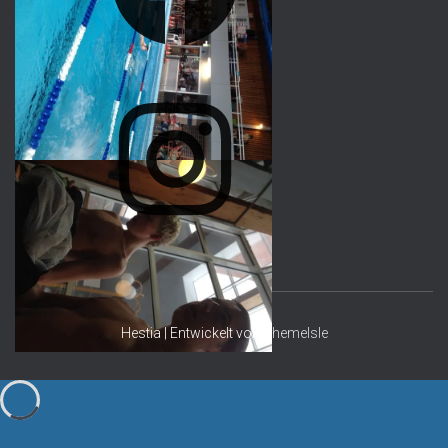
E
B
O
I
O
N
K
S
T
A
G
R
A
Hestia | Entwickelt von
ThemeIsle
M