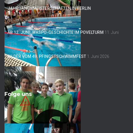
JAHRGANGSMEISTERSCHAFTEN IN BERLIN
24. Juni 2026
AB 12. JUNI: WASPO-GESCHICHTE IM POVELTURM
11. Juni
2026
BILDER VOM 49. PFINGSTSCHWIMMFEST
1. Juni 2026
Folge uns
F
A
C