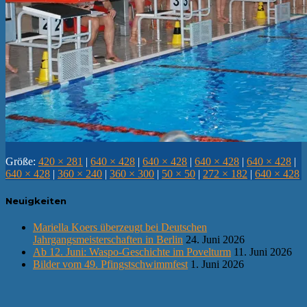
Größe:
420 × 281
|
640 × 428
|
640 × 428
|
640 × 428
|
640 × 428
|
640 × 428
|
360 × 240
|
360 × 300
|
50 × 50
|
272 × 182
|
640 × 428
Neuigkeiten
Mariella Koers überzeugt bei Deutschen
Jahrgangsmeisterschaften in Berlin
24. Juni 2026
Ab 12. Juni: Waspo-Geschichte im Povelturm
11. Juni 2026
Bilder vom 49. Pfingstschwimmfest
1. Juni 2026