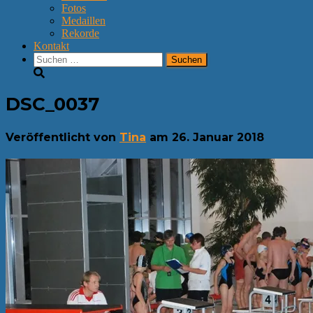
Fotos
Medaillen
Rekorde
Kontakt
Suchen
nach:
DSC_0037
Veröffentlicht von
Tina
am
26. Januar 2018