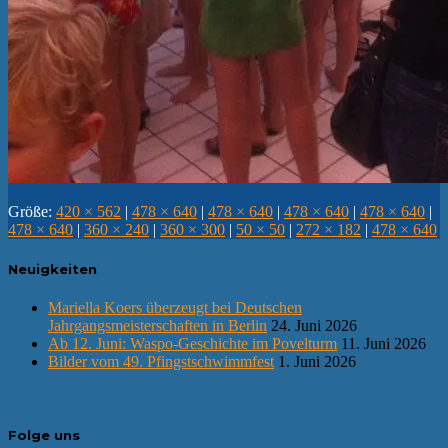
Größe:
420 × 562
|
478 × 640
|
478 × 640
|
478 × 640
|
478 × 640
|
478 × 640
|
360 × 240
|
360 × 300
|
50 × 50
|
272 × 182
|
478 × 640
Neuigkeiten
Mariella Koers überzeugt bei Deutschen
Jahrgangsmeisterschaften in Berlin
24. Juni 2026
Ab 12. Juni: Waspo-Geschichte im Povelturm
11. Juni 2026
Bilder vom 49. Pfingstschwimmfest
1. Juni 2026
Folge uns