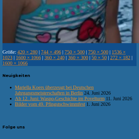
Größe:
420 × 280
|
744 × 496
|
750 × 500
|
750 × 500
|
1536 ×
1023
|
1600 × 1066
|
360 × 240
|
360 × 300
|
50 × 50
|
272 × 182
|
1600 × 1066
Neuigkeiten
Mariella Koers überzeugt bei Deutschen
Jahrgangsmeisterschaften in Berlin
24. Juni 2026
Ab 12. Juni: Waspo-Geschichte im Povelturm
11. Juni 2026
Bilder vom 49. Pfingstschwimmfest
1. Juni 2026
Folge uns
Facebook