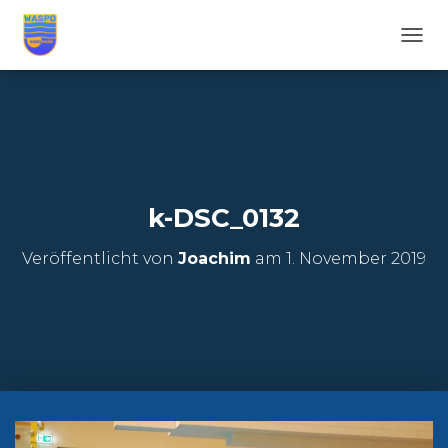
N
A
V
I
G
A
T
I
O
k-DSC_0132
N
U
Veröffentlicht von
Joachim
am
1. November 2019
M
S
C
H
A
L
T
E
N