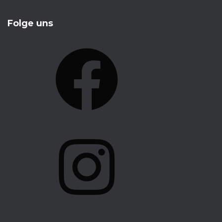
Folge uns
F
A
C
E
B
O
I
O
N
K
S
T
A
G