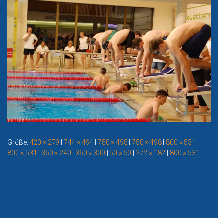
Größe:
420 × 279
|
744 × 494
|
750 × 498
|
750 × 498
|
800 × 531
|
800 × 531
|
360 × 240
|
360 × 300
|
50 × 50
|
272 × 182
|
800 × 531