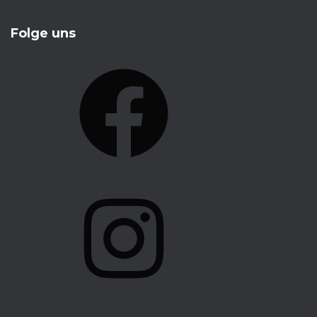
Folge uns
F
A
C
E
B
O
I
O
N
K
S
T
A
G