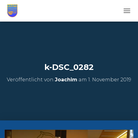
N
A
V
I
G
A
T
I
O
k-DSC_0282
N
U
Veröffentlicht von
Joachim
am
1. November 2019
M
S
C
H
A
L
T
E
N