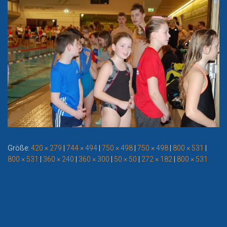
Größe:
420 × 279
|
744 × 494
|
750 × 498
|
750 × 498
|
800 × 531
|
800 × 531
|
360 × 240
|
360 × 300
|
50 × 50
|
272 × 182
|
800 × 531