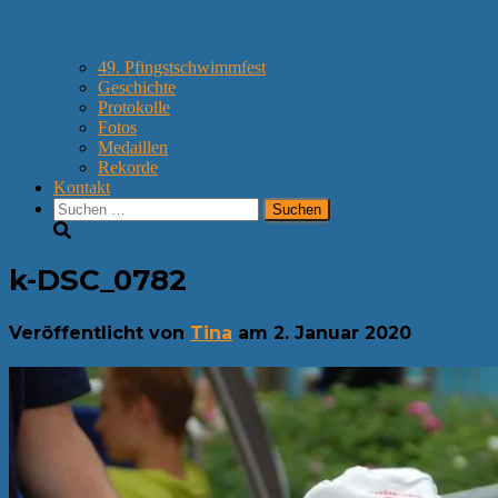
49. Pfingstschwimmfest
Geschichte
Protokolle
Fotos
Medaillen
Rekorde
Kontakt
Suchen
nach:
k-DSC_0782
Veröffentlicht von
Tina
am
2. Januar 2020