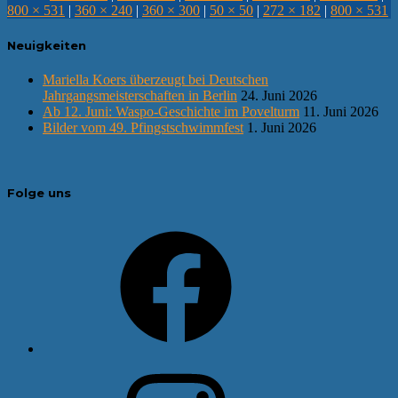
800 × 531
|
360 × 240
|
360 × 300
|
50 × 50
|
272 × 182
|
800 × 531
Neuigkeiten
Mariella Koers überzeugt bei Deutschen
Jahrgangsmeisterschaften in Berlin
24. Juni 2026
Ab 12. Juni: Waspo-Geschichte im Povelturm
11. Juni 2026
Bilder vom 49. Pfingstschwimmfest
1. Juni 2026
Folge uns
Facebook
Instagram