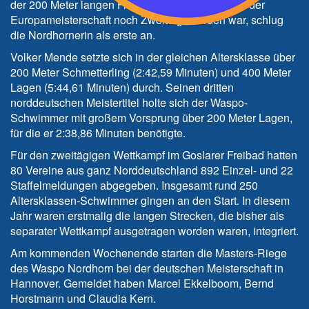
der 200 Meter langen Freistil-Distanz, die sie bei der
Europameisterschaft noch Zweite geworden war, schlug
die Nordhornerin als erste an.
Volker Mende setzte sich in der gleichen Altersklasse über
200 Meter Schmetterling (2:42,59 Minuten) und 400 Meter
Lagen (5:44,61 Minuten) durch. Seinen dritten
norddeutschen Meistertitel holte sich der Waspo-
Schwimmer mit großem Vorsprung über 200 Meter Lagen,
für die er 2:38,86 Minuten benötigte.
Für den zweitägigen Wettkampf im Goslarer Freibad hatten
80 Vereine aus ganz Norddeutschland 892 Einzel- und 22
Staffelmeldungen abgegeben. Insgesamt rund 250
Altersklassen-Schwimmer gingen an den Start. In diesem
Jahr waren erstmalig die langen Strecken, die bisher als
separater Wettkampf ausgetragen worden waren, integriert.
Am kommenden Wochenende starten die Masters-Riege
des Waspo Nordhorn bei der deutschen Meisterschaft in
Hannover. Gemeldet haben Marcel Ekkelboom, Bernd
Horstmann und Claudia Kern.