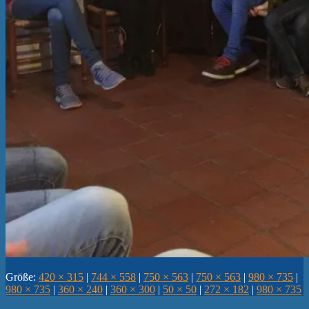
Größe:
420 × 315
|
744 × 558
|
750 × 563
|
750 × 563
|
980 × 735
|
980 × 735
|
360 × 240
|
360 × 300
|
50 × 50
|
272 × 182
|
980 × 735