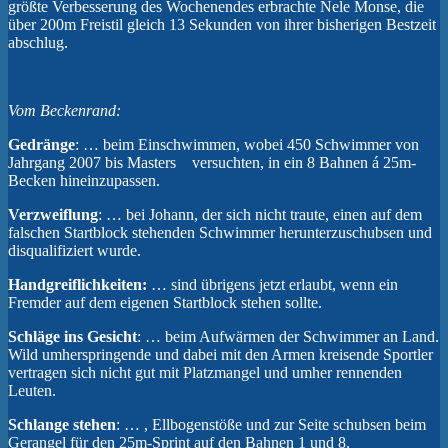
größte Verbesserung des Wochenendes erbrachte Nele Monse, die
über 200m Freistil gleich 13 Sekunden von ihrer bisherigen Bestzeit
abschlug.
Vom Beckenrand:
Gedränge
: … beim Einschwimmen, wobei 450 Schwimmer von
Jahrgang 2007 bis Masters versuchten, in ein 8 Bahnen á 25m-
Becken hineinzupassen.
Verzweiflung
: … bei Johann, der sich nicht traute, einen auf dem
falschen Startblock stehenden Schwimmer herunterzuschubsen und
disqualifiziert wurde.
Handgreiflichkeiten:
… sind übrigens jetzt erlaubt, wenn ein
Fremder auf dem eigenen Startblock stehen sollte.
Schläge ins Gesicht
: … beim Aufwärmen der Schwimmer an Land.
Wild umherspringende und dabei mit den Armen kreisende Sportler
vertragen sich nicht gut mit Platzmangel und umher rennenden
Leuten.
Schlange stehen
: … , Ellbogenstöße und zur Seite schubsen beim
Gerangel für den 25m-Sprint auf den Bahnen 1 und 8.