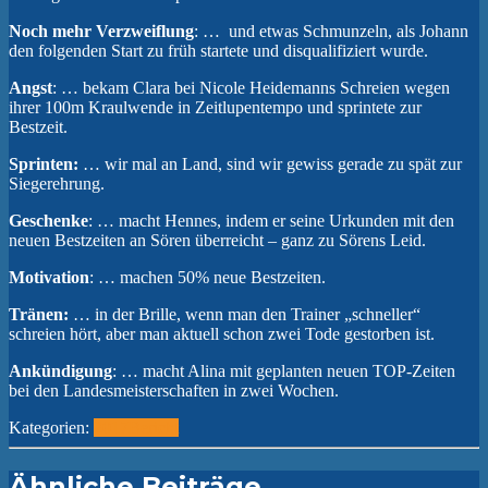
Noch mehr Verzweiflung
: … und etwas Schmunzeln, als Johann
den folgenden Start zu früh startete und disqualifiziert wurde.
Angst
: … bekam Clara bei Nicole Heidemanns Schreien wegen
ihrer 100m Kraulwende in Zeitlupentempo und sprintete zur
Bestzeit.
Sprinten:
… wir mal an Land, sind wir gewiss gerade zu spät zur
Siegerehrung.
Geschenke
: … macht Hennes, indem er seine Urkunden mit den
neuen Bestzeiten an Sören überreicht – ganz zu Sörens Leid.
Motivation
: … machen 50% neue Bestzeiten.
Tränen:
… in der Brille, wenn man den Trainer „schneller“
schreien hört, aber man aktuell schon zwei Tode gestorben ist.
Ankündigung
: … macht Alina mit geplanten neuen TOP-Zeiten
bei den Landesmeisterschaften in zwei Wochen.
Kategorien:
2017
Bericht
Ähnliche Beiträge