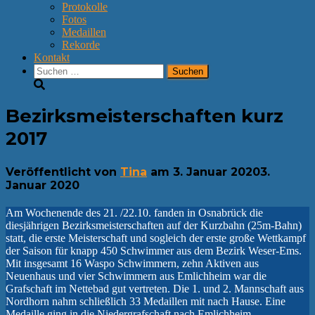
Protokolle
Fotos
Medaillen
Rekorde
Kontakt
Suchen
nach:
Bezirksmeisterschaften kurz
2017
Veröffentlicht von
Tina
am
3. Januar 2020
3.
Januar 2020
Am Wochenende des 21. /22.10. fanden in Osnabrück die
diesjährigen Bezirksmeisterschaften auf der Kurzbahn (25m-Bahn)
statt, die erste Meisterschaft und sogleich der erste große Wettkampf
der Saison für knapp 450 Schwimmer aus dem Bezirk Weser-Ems.
Mit insgesamt 16 Waspo Schwimmern, zehn Aktiven aus
Neuenhaus und vier Schwimmern aus Emlichheim war die
Grafschaft im Nettebad gut vertreten. Die 1. und 2. Mannschaft aus
Nordhorn nahm schließlich 33 Medaillen mit nach Hause. Eine
Medaille ging in die Niedergrafschaft nach Emlichheim.