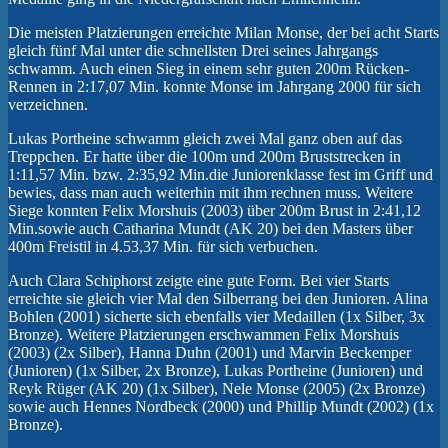
Die meisten Platzierungen erreichte Milan Monse, der bei acht Starts
gleich fünf Mal unter die schnellsten Drei seines Jahrgangs
schwamm. Auch einen Sieg in einem sehr guten 200m Rücken-
Rennen in 2:17,07 Min. konnte Monse im Jahrgang 2000 für sich
verzeichnen.
Lukas Portheine schwamm gleich zwei Mal ganz oben auf das
Treppchen. Er hatte über die 100m und 200m Bruststrecken in
1:11,57 Min. bzw. 2:35,92 Min.die Juniorenklasse fest im Griff und
bewies, dass man auch weiterhin mit ihm rechnen muss. Weitere
Siege konnten Felix Morshuis (2003) über 200m Brust in 2:41,12
Min.sowie auch Catharina Mundt (AK 20) bei den Masters über
400m Freistil in 4.53,37 Min. für sich verbuchen.
Auch Clara Schiphorst zeigte eine gute Form. Bei vier Starts
erreichte sie gleich vier Mal den Silberrang bei den Junioren. Alina
Bohlen (2001) sicherte sich ebenfalls vier Medaillen (1x Silber, 3x
Bronze). Weitere Platzierungen erschwammen Felix Morshuis
(2003) (2x Silber), Hanna Duhn (2001) und Marvin Beckemper
(Junioren) (1x Silber, 2x Bronze), Lukas Portheine (Junioren) und
Reyk Rüger (AK 20) (1x Silber), Nele Monse (2005) (2x Bronze)
sowie auch Hennes Nordbeck (2000) und Phillip Mundt (2002) (1x
Bronze).