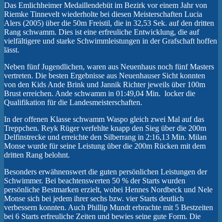
Das Emlichheimer Medaillendebüt im Bezirk vor einem Jahr von
Riemke Tinnevelt wiederholte bei diesen Meisterschaften Lucia
Alers (2005) über die 50m Freistil, die in 32,53 Sek. auf den dritten
Rang schwamm. Dies ist eine erfreuliche Entwicklung, die auf
vielfältigere und starke Schwimmleistungen in der Grafschaft hoffen
lässt.
Neben fünf Jugendlichen, waren aus Neuenhaus noch fünf Masters
vertreten. Die besten Ergebnisse aus Neuenhauser Sicht konnten
von den Kids Ande Brink und Jannik Richter jeweils über 100m
Brust erreichen. Ande schwamm in 01:49,04 Min. locker die
Qualifikation für die Landesmeisterschaften.
In der offenen Klasse schwamm Waspo gleich zwei Mal auf das
Treppchen. Reyk Rüger verfehlte knapp den Sieg über die 200m
Delfinstrecke und erreichte den Silberrang in 2:16,13 Min. Milan
Monse wurde für seine Leistung über die 200m Rücken mit dem
dritten Rang belohnt.
Besonders erwähnenswert die guten persönlichen Leistungen der
Schwimmer. Bei beachtenswerten 50 % der Starts wurden
persönliche Bestmarken erzielt, wobei Hennes Nordbeck und Nele
Monse sich bei jedem ihrer sechs bzw. vier Starts deutlich
verbessern konnten. Auch Phillip Mundt erbrachte mit 5 Bestzeiten
bei 6 Starts erfreuliche Zeiten und bewies seine gute Form. Die