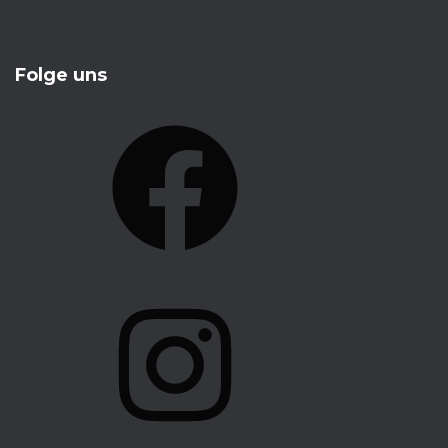
Folge uns
F
A
C
E
B
O
I
O
N
K
S
T
A