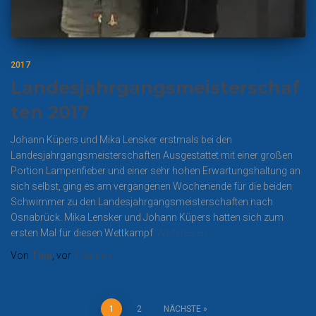
2017
Landesjahrgangsmeisterschaf
ten 2017
Johann Küpers und Mika Lensker erstmals bei den
Landesjahrgangsmeisterschaften Ausgestattet mit einer großen
Portion Lampenfieber und einer sehr hohen Erwartungshaltung an
sich selbst, ging es am vergangenen Wochenende für die beiden
Schwimmer zu den Landesjahrgangsmeisterschaften nach
Osnabrück. Mika Lensker und Johann Küpers hatten sich zum
ersten Mal für diesen Wettkampf
Weiterlesen…
Von
Tina
, vor
7 Jahren
Seitennummerierung
1
2
NÄCHSTE