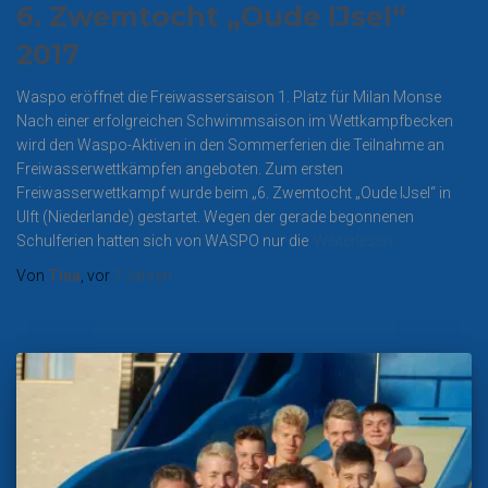
6. Zwemtocht „Oude IJsel“
2017
Waspo eröffnet die Freiwassersaison 1. Platz für Milan Monse
Nach einer erfolgreichen Schwimmsaison im Wettkampfbecken
wird den Waspo-Aktiven in den Sommerferien die Teilnahme an
Freiwasserwettkämpfen angeboten. Zum ersten
Freiwasserwettkampf wurde beim „6. Zwemtocht „Oude IJsel“ in
Ulft (Niederlande) gestartet. Wegen der gerade begonnenen
Schulferien hatten sich von WASPO nur die
Weiterlesen…
Von
Tina
, vor
7 Jahren