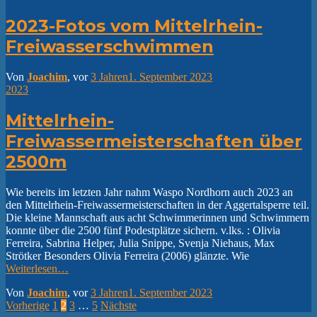
2023-Fotos vom Mittelrhein-
Freiwasserschwimmen
Von
Joachim
, vor
3 Jahren
1. September 2023
2023
Mittelrhein-
Freiwassermeisterschaften über
2500m
Wie bereits im letzten Jahr nahm Waspo Nordhorn auch 2023 an
den Mittelrhein-Freiwassermeisterschaften in der Aggertalsperre teil.
Die kleine Mannschaft aus acht Schwimmerinnen und Schwimmern
konnte über die 2500 fünf Podestplätze sichern. v.lks. : Olivia
Ferreira, Sabrina Helper, Julia Snippe, Svenja Niehaus, Max
Strötker Besonders Olivia Ferreira (2006) glänzte. Wie
Weiterlesen…
Von
Joachim
, vor
3 Jahren
1. September 2023
Seitennummerierung
Vorherige
1
2
3
…
5
Nächste