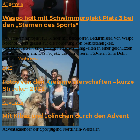
Allgemein
Waspo holt mit Schwimmprojekt Platz 3 bei
den „Sternen des Sports“
Das Schwimmprojekt für Kinder mit besonderen Bedürfnissen von Waspo
Nordhorn geht gezielt auf die Förderung von Selbstständigkeit,
Selbstbewusstsein und schwimmerischen Fähigkeiten in einer geschützten
Lernumgebung ein. Das Projekt, das von unserer FSJ-lerin Sina Duhn
etabliert
Weiterlesen…
2022
Fotos von den Kreismeisterschaften – kurze
Strecke- 2022
Allgemein
Mit Kibaz und Jolinchen durch den Advent
Adventskalender der Sportjugend Nordrhein-Westfalen