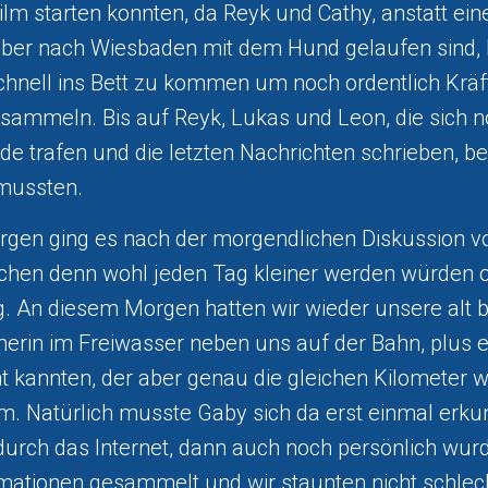
ilm starten konnten, da Reyk und Cathy, anstatt ei
über nach Wiesbaden mit dem Hund gelaufen sind, be
hnell ins Bett zu kommen um noch ordentlich Kräf
sammeln. Bis auf Reyk, Lukas und Leon, die sich n
de trafen und die letzten Nachrichten schrieben, be
mussten.
gen ging es nach der morgendlichen Diskussion v
ötchen denn wohl jeden Tag kleiner werden würden 
g. An diesem Morgen hatten wir wieder unsere alt 
rin im Freiwasser neben uns auf der Bahn, plus e
ht kannten, der aber genau die gleichen Kilometer w
. Natürlich musste Gaby sich da erst einmal erku
 durch das Internet, dann auch noch persönlich wur
rmationen gesammelt und wir staunten nicht schlecht