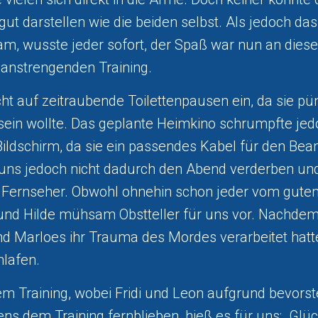
gut darstellen wie die beiden selbst. Als jedoch 
am, wusste jeder sofort, der Spaß war nun an dieser
anstrengenden Training.
cht auf zeitraubende Toilettenpausen ein, da sie pü
sein wollte. Das geplante Heimkino schrumpfte jed
Bildschirm, da sie ein passendes Kabel für den Be
n uns jedoch nicht dadurch den Abend verderben un
 Fernseher. Obwohl ohnehin schon jeder vom guten
und Hilde mühsam Obstteller für uns vor. Nachdem
d Marloes ihr Trauma des Mordes verarbeitet hatte
hlafen.
 Training, wobei Fridi und Leon aufgrund bevors
s dem Training fernblieben, hieß es für uns: „Glüc