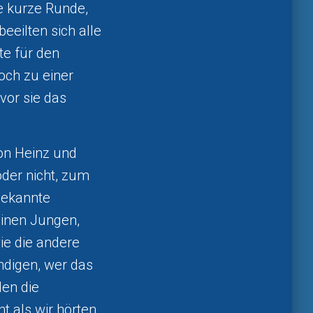
ne kurze Runde,
eilten sich alle
te für den
och zu einer
vor sie das
on Heinz und
oder nicht, zum
bekannte
inen Jungen,
ie die andere
ndigen, wer das
den die
 als wir hörten,