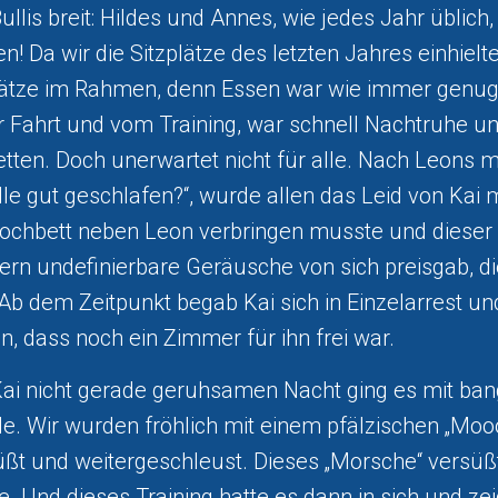
ullis breit: Hildes und Annes, wie jedes Jahr üblich,
n! Da wir die Sitzplätze des letzten Jahres einhielten
ätze im Rahmen, denn Essen war wie immer genug 
r Fahrt und vom Training, war schnell Nachtruhe un
Betten. Doch unerwartet nicht für alle. Nach Leons 
alle gut geschlafen?“, wurde allen das Leid von Kai mi
ochbett neben Leon verbringen musste und dieser 
ern undefinierbare Geräusche von sich preisgab, di
 Ab dem Zeitpunkt begab Kai sich in Einzelarrest un
n, dass noch ein Zimmer für ihn frei war.
Kai nicht gerade geruhsamen Nacht ging es mit ba
. Wir wurden fröhlich mit einem pfälzischen „Mooo
üßt und weitergeschleust. Dieses „Morsche“ versüß
e. Und dieses Training hatte es dann in sich und zei