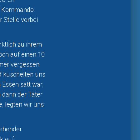
das Kommando:
 Stelle vorbei
nktlich zu ihrem
och auf einen 10
amer vergessen
d kuschelten uns
 Essen satt war,
 dann der Täter
, legten wir uns
tehender
k auf,