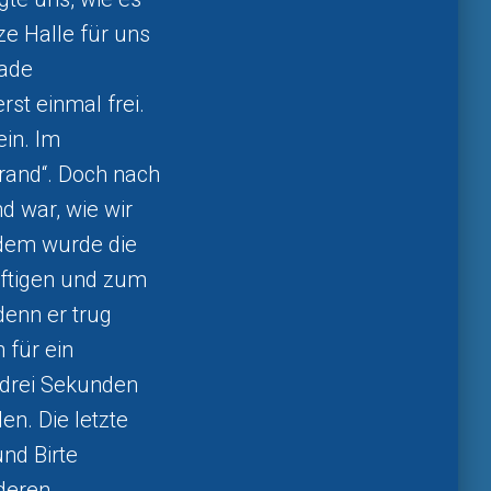
e Halle für uns
rade
st einmal frei.
in. Im
rand“. Doch nach
nd war, wie wir
tzdem wurde die
äftigen und zum
denn er trug
 für ein
 drei Sekunden
n. Die letzte
nd Birte
 deren