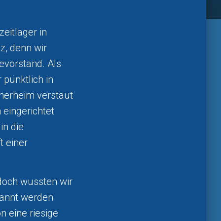
eitlager in
z, denn wir
evorstand. Als
 pünktlich in
nerheim verstaut
eingerichtet
in die
t einer
doch wussten wir
pannt werden
n eine riesige