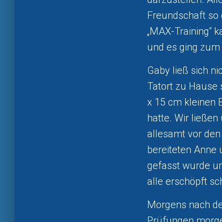
Freundschaft so 
„MAX-Training“ k
und es ging zum 
Gaby ließ sich ni
Tatort zu Hause 
x 15 cm kleinen 
hatte. Wir ließe
allesamt vor den
bereiteten Anne 
gefasst wurde un
alle erschöpft sc
Morgens nach dem
Prüfungen morgen