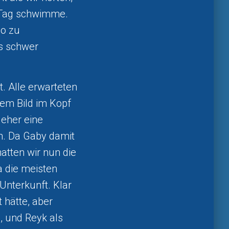
m Tag schwimme.
po zu
s schwer
 Alle erwarteten
sem Bild im Kopf
eher eine
en. Da Gaby damit
atten wir nun die
 die meisten
 Unterkunft. Klar
 hätte, aber
, und Reyk als