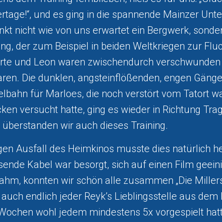
tage!“, und es ging in die spannende Mainzer Unte
kt nicht wie von uns erwartet ein Bergwerk, sonder
ang, der zum Beispiel in beiden Weltkriegen zur Fl
Birte und Leon waren zwischendurch verschwunden 
ren. Die dunklen, angsteinflößenden, engen Gänge
selbahn für Marloes, die noch verstört vom Tatort 
ken versucht hatte, ging es wieder in Richtung Trag
t überstanden wir auch dieses Training.
en Ausfall des Heimkinos musste dies natürlich h
ende Kabel war besorgt, sich auf einen Film geeini
nahm, konnten wir schön alle zusammen „Die Miller
 auch endlich jeder Reyk’s Lieblingsstelle aus dem 
n Wochen wohl jedem mindestens 5x vorgespielt hatt