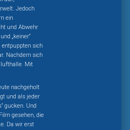
rwelt. Jedoch
n ein
ucht und Abwehr
und „keiner“
 entpuppten sich
war. Nachdem sich
lufthalle. Mit
eute nachgeholt
gt und als jeder
s“ gucken. Und
Film gesehen, die
e. Da wir erst