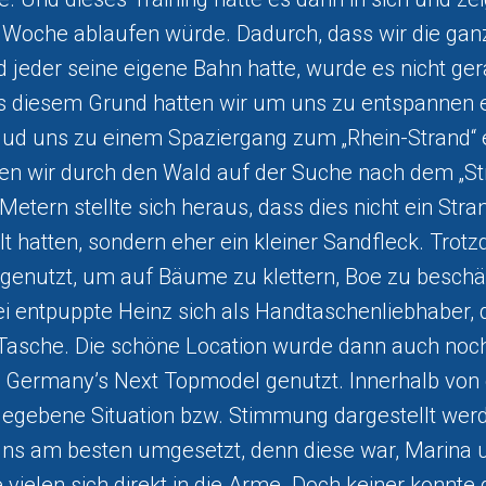
 Woche ablaufen würde. Dadurch, dass wir die ganz
d jeder seine eigene Bahn hatte, wurde es nicht ge
diesem Grund hatten wir um uns zu entspannen er
lud uns zu einem Spaziergang zum „Rhein-Strand“ e
en wir durch den Wald auf der Suche nach dem „St
Metern stellte sich heraus, dass dies nicht ein Stra
lt hatten, sondern eher ein kleiner Sandfleck. Tro
genutzt, um auf Bäume zu klettern, Boe zu besch
 entpuppte Heinz sich als Handtaschenliebhaber, 
s Tasche. Die schöne Location wurde dann auch noch
a Germany’s Next Topmodel genutzt. Innerhalb von
egebene Situation bzw. Stimmung dargestellt werde
ns am besten umgesetzt, denn diese war, Marina u
e vielen sich direkt in die Arme. Doch keiner konnte