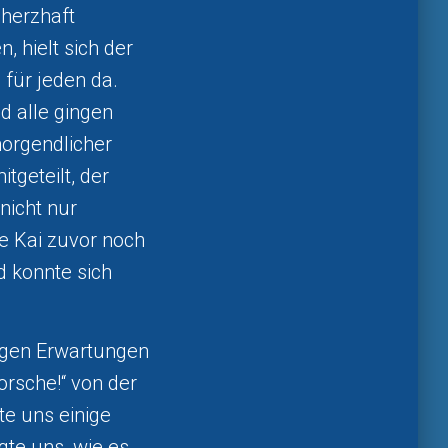
 herzhaft
, hielt sich der
für jeden da.
d alle gingen
morgendlicher
tgeteilt, der
nicht nur
e Kai zuvor noch
d konnte sich
ngen Erwartungen
rsche!“ von der
te uns einige
gte uns, wie es