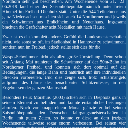
Nordhorn sehr gut beschreiben. Am Wochenende vom 21.- 23-
06.2019 fand einer der Saisonhöhepunkte nämlich unter freiem
Himmel im Freibad Diepholz statt. Unter die 544 Teilnehmer aus
ganz Niedersachsen mischten sich auch 14 Nordhorner und jeweils
ein Schwimmer aus Emlichheim und Neuenhaus. Insgesamt
brachten die Grafschafter acht Medaillen mit nach Hause.
Zwar ist es ein komplett anderes Gefühl die Landesmeisterschaften
nicht, wie sonst so oft, im Stadionbad in Hannover zu schwimmen,
sondern nun im Freibad, jedoch stellte sich dies für die
Waspo-Schwimmer nicht als allzu große Umstellung. Denn schon
seit Anfang Mai trainieren die Schwimmer auf der 50m-Bahn im
Nordhorner Freibad, und konnten sich dort optimal auf die
Bedingungen, die lange Bahn und natürlich auf ihre individuellen
Strecken vorbereiten. Und dies zeigte sich, trotz Schlafmangels
aufgrund des Lärms des benachbarten Schützenfestes, in den
Ergebnissen der ganzen Mannschaft.
Besonders Felix Morshuis (2003) schien sich in Diepholz ganz in
seinem Element zu befinden und konnte erstaunliche Leistungen
abrufen. Noch vor knapp einem Monat glänzte er bei seinem
Saisonhöhepunkt, den Deutschen Jahrgangsmeisterschaften in
Berlin, mit guten Zeiten, so konnte er diese an dem jetzigen
Wochenende teilweise sogar enorm verbessern. Bei seinen vier