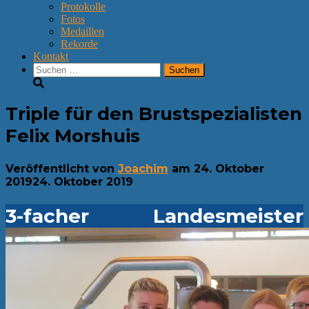
Protokolle
Fotos
Medaillen
Rekorde
Kontakt
Suchen
nach:
Triple für den Brustspezialisten
Felix Morshuis
Veröffentlicht von
Joachim
am
24. Oktober
2019
24. Oktober 2019
3-facher Landesmeister