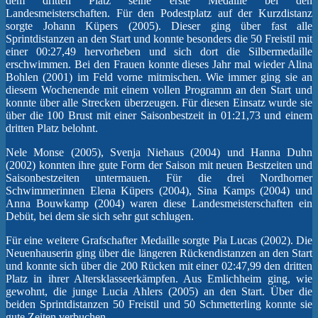
dem dritten Platz seine erste Medaille bei den
Landesmeisterschaften. Für den Podestplatz auf der Kurzdistanz
sorgte Johann Küpers (2005). Dieser ging über fast alle
Sprintdistanzen an den Start und konnte besonders die 50 Freistil mit
einer 00:27,49 hervorheben und sich dort die Silbermedaille
erschwimmen. Bei den Frauen konnte dieses Jahr mal wieder Alina
Bohlen (2001) im Feld vorne mitmischen. Wie immer ging sie an
diesem Wochenende mit einem vollen Programm an den Start und
konnte über alle Strecken überzeugen. Für diesen Einsatz wurde sie
über die 100 Brust mit einer Saisonbestzeit in 01:21,73 und einem
dritten Platz belohnt.
Nele Monse (2005), Svenja Niehaus (2004) und Hanna Duhn
(2002) konnten ihre gute Form der Saison mit neuen Bestzeiten und
Saisonbestzeiten untermauen. Für die drei Nordhorner
Schwimmerinnen Elena Küpers (2004), Sina Kamps (2004) und
Anna Bouwkamp (2004) waren diese Landesmeisterschaften ein
Debüt, bei dem sie sich sehr gut schlugen.
Für eine weitere Grafschafter Medaille sorgte Pia Lucas (2002). Die
Neuenhauserin ging über die längeren Rückendistanzen an den Start
und konnte sich über die 200 Rücken mit einer 02:47,99 den dritten
Platz in ihrer Altersklasseerkämpfen. Aus Emlichheim ging, wie
gewohnt, die junge Lucia Ahlers (2005) an den Start. Über die
beiden Sprintdistanzen 50 Freistil und 50 Schmetterling konnte sie
gute Zeiten verbuchen.