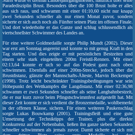
Starts wurde er dreimal Landesjahrgangsmeister, natürlich über seine
Paradedisziplin Brust. Besonders über die 100 Brust holte er alles
aus sich raus, und schwamm mit einer 01:10,60 nicht nur knapp
zwei Sekunden schneller als nur einen Monat zuvor, sondern
sicherte er sich auch noch als Fünfter seinen Platz im offenen Finale.
Und dort wiederholte er das Ganze und schlug schlussendlich als
viertschnellster Schwimmer des Landes an.
Für eine weitere Goldmedaille sorgte Philip Mundt (2002). Dieser
war erst am Sonntag angereist und konnte so mit genug Kraft in den
Tag starten. Und dies zeigte er mit persönlichen Bestzeiten und
einem sehr stark eingeteilten 200m Freistil-Rennen. Mit einer
02:13,64 konnte er sich so auf das Podest ganz nach oben
schwimmen. Ebenfalls auf einer 200m-Strecke, jedoch über die
Brustdistanz, glänzte der Mannschafts-Älteste, Marvin Beckemper
(1998). Trotz leicht beschränkter Trainingsbedingungen war sein
Höhepunkt des Wettkampfes die Langdistanz. Mit einer 02:36,98
schwamm er zwei Sekunden schneller als seine Langbahnbestzeit,
die er nur kurz zuvor beim Pfingstschwimmfest aufgestellt hat. Mit
dieser Zeit konnte er sich verdient die Bronzemedaille, wohlbemerkt
in der offenen Klasse, sichern. Für einen weiteren Paukenschlag
sorgte Lukas Bouwkamp (2001). Trainingsfleiß und eine gute
Umsetzung der Techniktipps der Trainer, plus die direkte
Konkurrenz auf der Nebenbahn, ließen ihn ganze sieben Sekunden
schneller schwimmen als jemals zuvor. Damit sicherte er sich mit